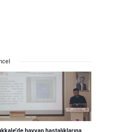
ncel
rıkkale’de hayvan hastalıklarına