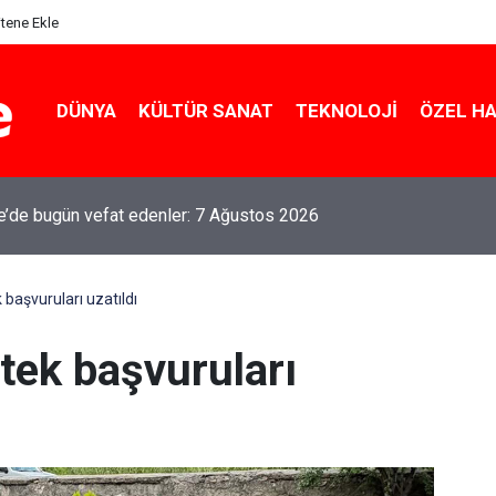
itene Ekle
DÜNYA
KÜLTÜR SANAT
TEKNOLOJI
ÖZEL H
le’de bugün vefat edenler: 7 Ağustos 2026
k başvuruları uzatıldı
stek başvuruları