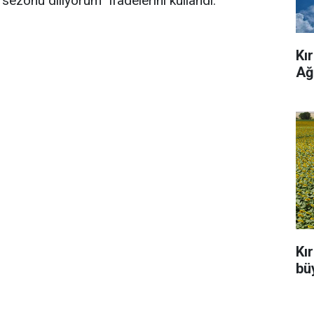
 sezonu diliyorum” ifadelerini kullandı.
Kı
Ağ
Kı
büy