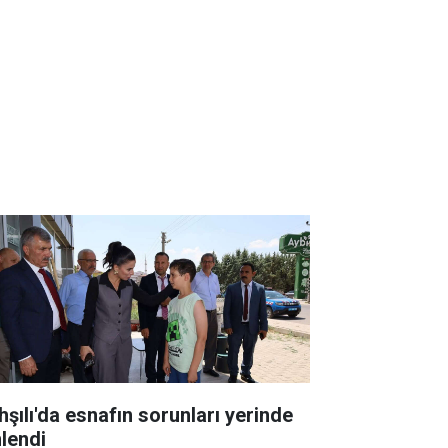
hşılı'da esnafın sorunları yerinde
nlendi