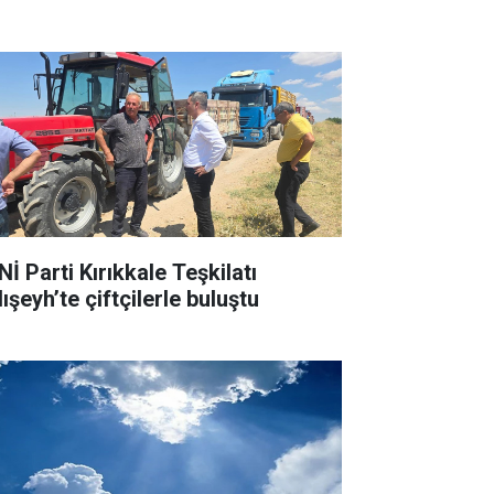
İ Parti Kırıkkale Teşkilatı
ışeyh’te çiftçilerle buluştu