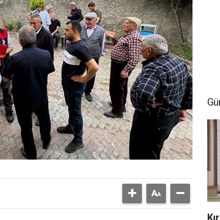
Gü
Kı