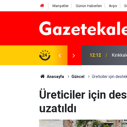
Manşetler
Günün Haberleri
Arşiv
S
 karşı denetimler artırıldı
24
12:12
Kırıkka
Anasayfa
Güncel
Üreticiler için deste
Üreticiler için de
uzatıldı