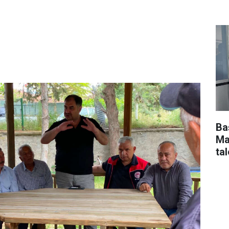
Ba
Ma
tal