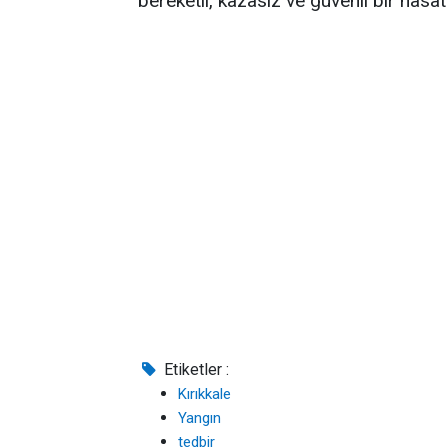
bereketli, kazasız ve güvenli bir hasat
Etiketler :
Kırıkkale
Yangın
tedbir