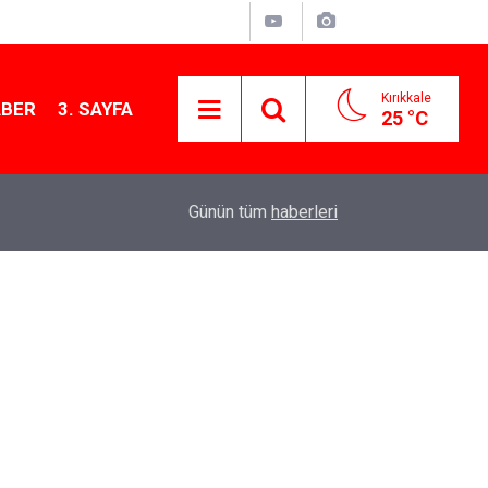
Kırıkkale
ABER
3. SAYFA
25 °C
11:21
MKE’nin Yerli Savunma Teknolojileri Dünya Sah
Günün tüm
haberleri