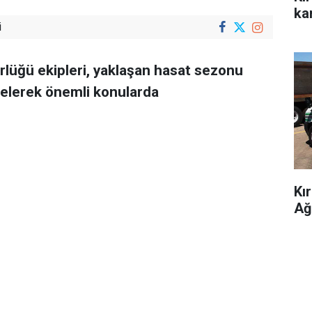
kar
i
rlüğü ekipleri, yaklaşan hasat sezonu
 gelerek önemli konularda
Kı
Ağ