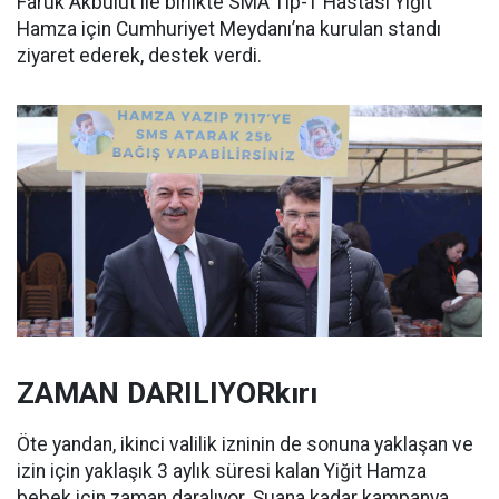
Faruk Akbulut ile birlikte SMA Tip-1 Hastası Yiğit
Hamza için Cumhuriyet Meydanı’na kurulan standı
ziyaret ederek, destek verdi.
ZAMAN DARILIYORkırı
Öte yandan, ikinci valilik izninin de sonuna yaklaşan ve
izin için yaklaşık 3 aylık süresi kalan Yiğit Hamza
bebek için zaman daralıyor. Şuana kadar kampanya