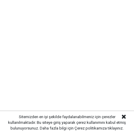
Yayınlanma:
07 Ağustos 2026 Cuma 11:08
Gazetekale.com
Haber Merkezi
Kırıkkale Belediye Başkanı Ahmet Önal, Çalılıöz
Mahallesi'nde vatandaşlarla bir araya gelerek talep
ve önerileri dinledi. Önal, çözüm odaklı
belediyecilik anlayışıyla çalışmaların süreceğini
Sitemizden en iyi şekilde faydalanabilmeniz için çerezler
vurguladı.
kullanılmaktadır. Bu siteye giriş yaparak çerez kullanımını kabul etmiş
bulunuyorsunuz. Daha fazla bilgi için
Çerez politikamıza
tıklayınız.