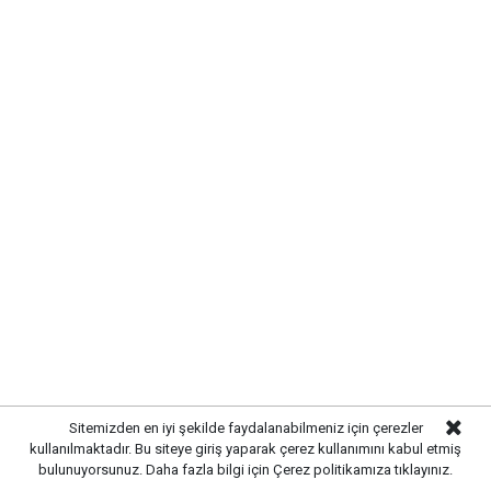
Sulakyurt Aile Çay Bahçesi Projesinde
Sona Gelindi
Sitemizden en iyi şekilde faydalanabilmeniz için çerezler
kullanılmaktadır. Bu siteye giriş yaparak çerez kullanımını kabul etmiş
bulunuyorsunuz. Daha fazla bilgi için
Çerez politikamıza
tıklayınız.