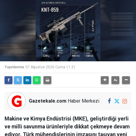
Yayınlanma:
07 Ağustos 2026 Cuma 11:21
Gazetekale.com
Haber Merkezi
Makine ve Kimya Endüstrisi (MKE), geliştirdiği yerli
ve milli savunma ürünleriyle dikkat çekmeye devam
ediyor. Türk mühendislerinin imzasını taşıyan yeni