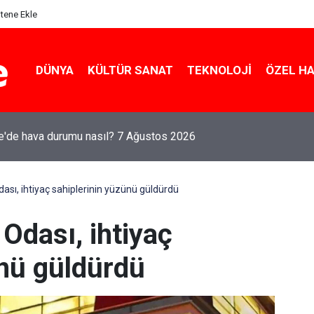
itene Ekle
DÜNYA
KÜLTÜR SANAT
TEKNOLOJI
ÖZEL H
le'de hava durumu nasıl? 7 Ağustos 2026
ası, ihtiyaç sahiplerinin yüzünü güldürdü
 Odası, ihtiyaç
ünü güldürdü