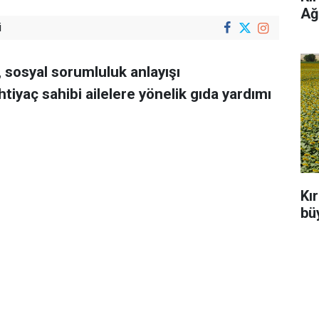
Ağ
i
, sosyal sorumluluk anlayışı
iyaç sahibi ailelere yönelik gıda yardımı
Kı
büy