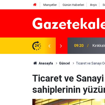
Manşetler
Günün Haberleri
Arşiv
S
si: 7 Ağustos 2026
24
09:20
Kırıkka
Anasayfa
Güncel
Ticaret ve Sanayi Od
Ticaret ve Sanayi
sahiplerinin yüz