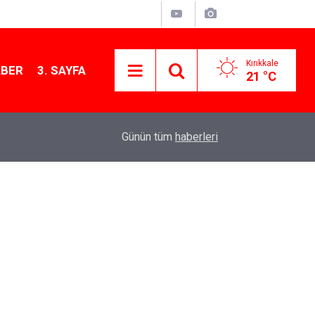
Kırıkkale
ABER
3. SAYFA
21 °C
09:14
Kırıkkale'de altın fiyatları ne kadar? 7 Ağustos 
Günün tüm
haberleri