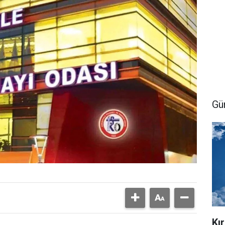
Gü
Kı