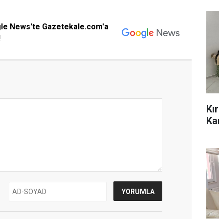
gle News'te Gazetekale.com'a
!
Kı
Ka