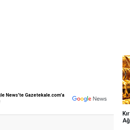
gle News'te Gazetekale.com'a
!
Kır
Ağ