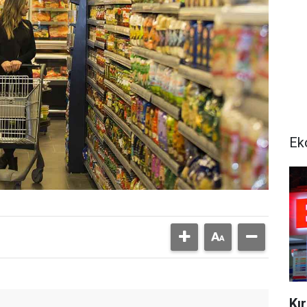
Ek
Kı