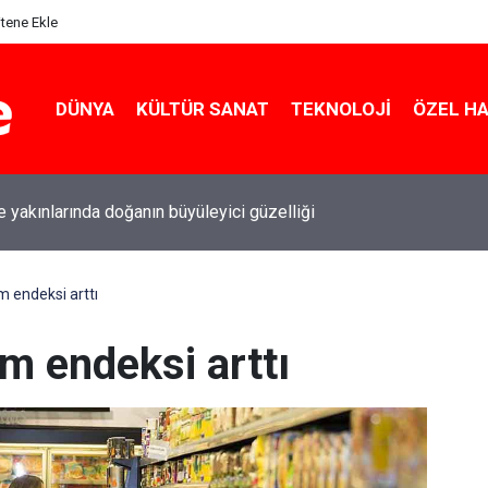
itene Ekle
DÜNYA
KÜLTÜR SANAT
TEKNOLOJI
ÖZEL H
le yakınlarında doğanın büyüleyici güzelliği
m endeksi arttı
im endeksi arttı