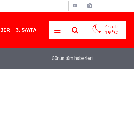
Kırıkkale
ABER
3. SAYFA
19 °C
12:26
Kırıkkale Çalılıöz Mahallesi'nde altyapı çalışma
Günün tüm
haberleri