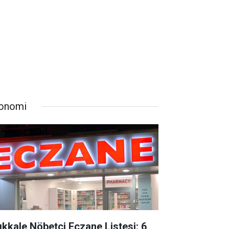
onomi
rıkkale Nöbetçi Eczane Listesi: 6