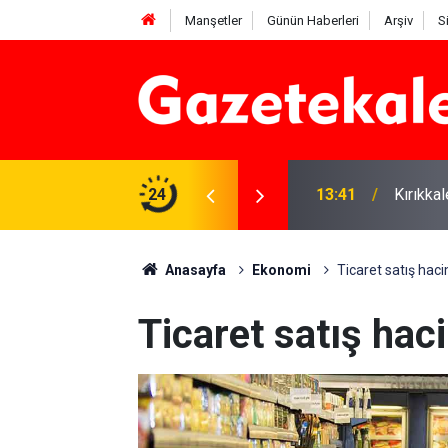
Manşetler
Günün Haberleri
Arşiv
S
 Deniz Çavdar başkan seçildi
24
13:41
Kırıkka
Anasayfa
Ekonomi
Ticaret satış haci
Ticaret satış hac