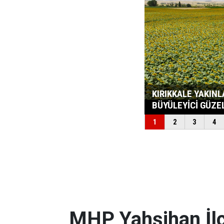
MHP Yahşihan İlç