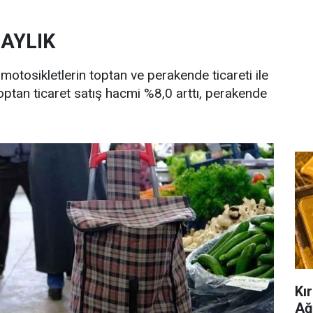
 AYLIK
 motosikletlerin toptan ve perakende ticareti ile
toptan ticaret satış hacmi %8,0 arttı, perakende
Kır
Ağ