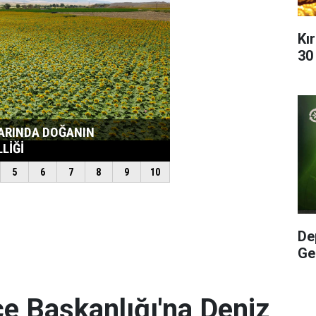
Kır
30
De
Ge
e Başkanlığı'na Deniz