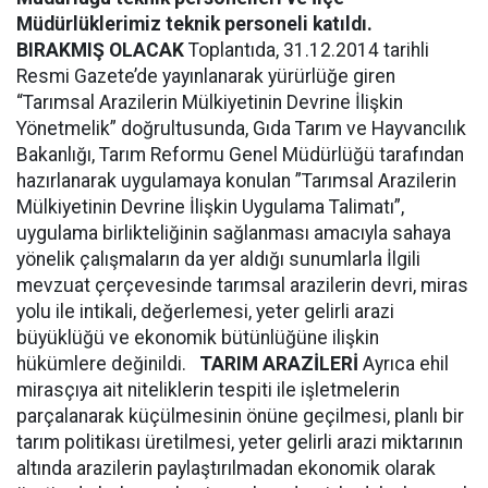
Müdürlüklerimiz teknik personeli katıldı.
BIRAKMIŞ OLACAK
Toplantıda, 31.12.2014 tarihli
Resmi Gazete’de yayınlanarak yürürlüğe giren
“Tarımsal Arazilerin Mülkiyetinin Devrine İlişkin
Yönetmelik” doğrultusunda, Gıda Tarım ve Hayvancılık
Bakanlığı, Tarım Reformu Genel Müdürlüğü tarafından
hazırlanarak uygulamaya konulan ”Tarımsal Arazilerin
Mülkiyetinin Devrine İlişkin Uygulama Talimatı”,
uygulama birlikteliğinin sağlanması amacıyla sahaya
yönelik çalışmaların da yer aldığı sunumlarla İlgili
mevzuat çerçevesinde tarımsal arazilerin devri, miras
yolu ile intikali, değerlemesi, yeter gelirli arazi
büyüklüğü ve ekonomik bütünlüğüne ilişkin
hükümlere değinildi.
TARIM ARAZİLERİ
Ayrıca ehil
mirasçıya ait niteliklerin tespiti ile işletmelerin
parçalanarak küçülmesinin önüne geçilmesi, planlı bir
tarım politikası üretilmesi, yeter gelirli arazi miktarının
altında arazilerin paylaştırılmadan ekonomik olarak