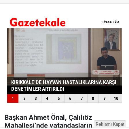
Başkan Ahmet Önal, Çalılıöz
Reklamı Kapat
Mahallesi’nde vatandaşların taleplerini