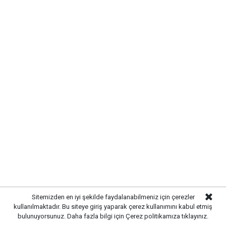
yerinde dinledi
Yayınlanma:
07 Ağustos 2026 Cuma 11:08
Sitemizden en iyi şekilde faydalanabilmeniz için çerezler
Gazetekale.com
Haber Merkezi
kullanılmaktadır. Bu siteye giriş yaparak çerez kullanımını kabul etmiş
bulunuyorsunuz. Daha fazla bilgi için
Çerez politikamıza
tıklayınız.