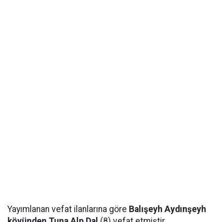
Yayımlanan vefat ilanlarına göre
Balışeyh Aydınşeyh
köyünden Tuna Alp Dal
(8) vefat etmiştir.