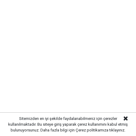
Gazetekale.com
Haber Merkezi
Altın piyasasında hareketlilik sürerken, Kırıkkale'de
güncel altın fiyatları da yatırımcıların yakın
takibinde. Küresel piyasalardaki gelişmeler ve döviz
kurundaki değişimler altın fiyatlarını etkilemeye
devam ediyor.
Sitemizden en iyi şekilde faydalanabilmeniz için çerezler
kullanılmaktadır. Bu siteye giriş yaparak çerez kullanımını kabul etmiş
bulunuyorsunuz. Daha fazla bilgi için
Çerez politikamıza
tıklayınız.