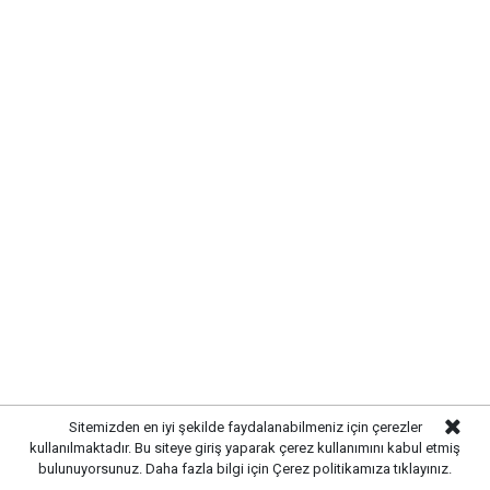
SIRADA YOL VE ÇEVRE
DÜZENLEMESİ VAR
Altyapı çalışmalarının tamamlanmasının ardından
ekipler, üstyapı çalışmalarına hazırlanıyor. Yol
Sitemizden en iyi şekilde faydalanabilmeniz için çerezler
yenileme, kaldırım düzenlemeleri ve çevre düzenleme
kullanılmaktadır. Bu siteye giriş yaparak çerez kullanımını kabul etmiş
çalışmalarıyla birlikte sokağın modern bir görünüme
bulunuyorsunuz. Daha fazla bilgi için
Çerez politikamıza
tıklayınız.