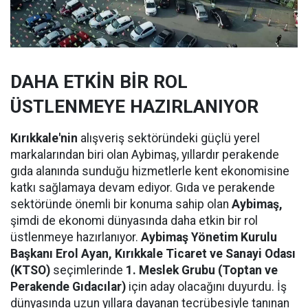
DAHA ETKİN BİR ROL
ÜSTLENMEYE HAZIRLANIYOR
Kırıkkale'nin
alışveriş sektöründeki güçlü yerel
markalarından biri olan Aybimaş, yıllardır perakende
gıda alanında sunduğu hizmetlerle kent ekonomisine
katkı sağlamaya devam ediyor. Gıda ve perakende
sektöründe önemli bir konuma sahip olan
Aybimaş,
şimdi de ekonomi dünyasında daha etkin bir rol
üstlenmeye hazırlanıyor.
Aybimaş Yönetim Kurulu
Başkanı Erol Ayan,
Kırıkkale Ticaret ve Sanayi Odası
(KTSO)
seçimlerinde
1. Meslek Grubu (Toptan ve
Perakende Gıdacılar)
için aday olacağını duyurdu. İş
dünyasında uzun yıllara dayanan tecrübesiyle tanınan