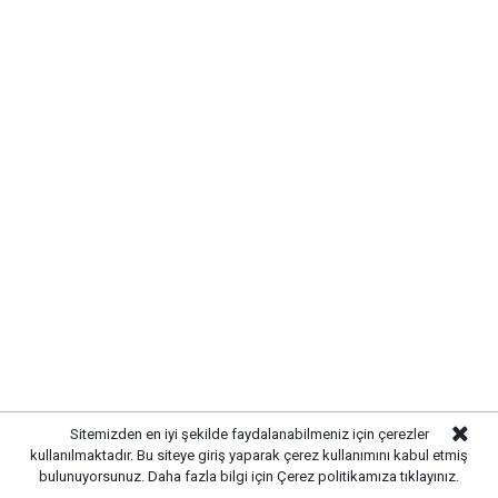
KIRIKKALE’DE HAYVAN SAĞLIĞI
İÇİN ÖNLEMLER ARTIRILDI
Sitemizden en iyi şekilde faydalanabilmeniz için çerezler
Kırıkkale’de hayvan hastalıklarının yayılmasını önlemek
kullanılmaktadır. Bu siteye giriş yaparak çerez kullanımını kabul etmiş
ve hayvancılığın sürdürülebilirliğini sağlamak amacıyla
bulunuyorsunuz. Daha fazla bilgi için
Çerez politikamıza
tıklayınız.