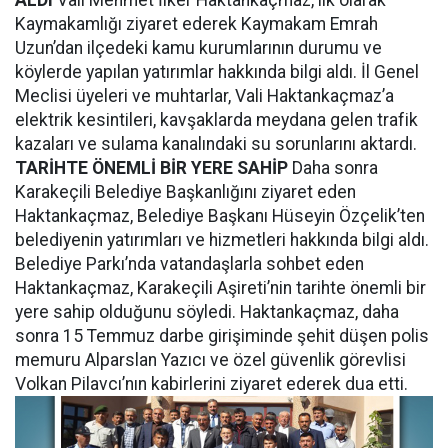
ALDI
Vali Mehmet İlker Haktankaçmaz, ilk olarak
Kaymakamlığı ziyaret ederek Kaymakam Emrah
Uzun’dan ilçedeki kamu kurumlarının durumu ve
köylerde yapılan yatırımlar hakkında bilgi aldı. İl Genel
Meclisi üyeleri ve muhtarlar, Vali Haktankaçmaz’a
elektrik kesintileri, kavşaklarda meydana gelen trafik
kazaları ve sulama kanalındaki su sorunlarını aktardı.
TARİHTE ÖNEMLİ BİR YERE SAHİP
Daha sonra
Karakeçili Belediye Başkanlığını ziyaret eden
Haktankaçmaz, Belediye Başkanı Hüseyin Özçelik’ten
belediyenin yatırımları ve hizmetleri hakkında bilgi aldı.
Belediye Parkı’nda vatandaşlarla sohbet eden
Haktankaçmaz, Karakeçili Aşireti’nin tarihte önemli bir
yere sahip olduğunu söyledi. Haktankaçmaz, daha
sonra 15 Temmuz darbe girişiminde şehit düşen polis
memuru Alparslan Yazıcı ve özel güvenlik görevlisi
Volkan Pilavcı’nın kabirlerini ziyaret ederek dua etti.