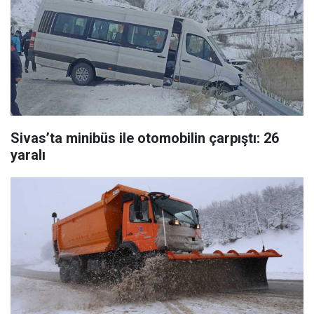
Sivas’ta minibüs ile otomobilin çarpıştı: 26
yaralı