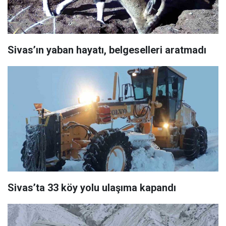
Sivas’ın yaban hayatı, belgeselleri aratmadı
Sivas’ta 33 köy yolu ulaşıma kapandı