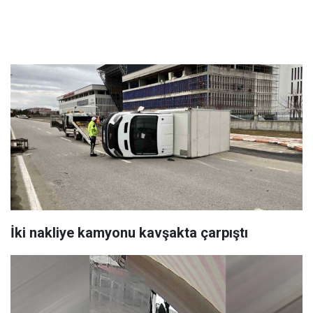
İki nakliye kamyonu kavşakta çarpıştı