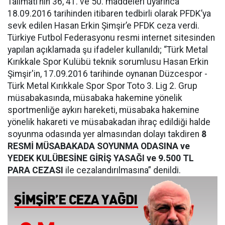
Talimatı’nın 36, 41. ve 50. maddeleri uyarınca
18.09.2016 tarihinden itibaren tedbirli olarak PFDK’ya
sevk edilen Hasan Erkin Şimşir’e PFDK ceza verdi.
Türkiye Futbol Federasyonu resmi internet sitesinden
yapılan açıklamada şu ifadeler kullanıldı; “Türk Metal
Kırıkkale Spor Kulübü teknik sorumlusu Hasan Erkin
Şimşir'in, 17.09.2016 tarihinde oynanan Düzcespor -
Türk Metal Kırıkkale Spor Spor Toto 3. Lig 2. Grup
müsabakasında, müsabaka hakemine yönelik
sportmenliğe aykırı hareketi, müsabaka hakemine
yönelik hakareti ve müsabakadan ihraç edildiği halde
soyunma odasında yer almasından dolayı takdiren
8
RESMİ MÜSABAKADA SOYUNMA ODASINA ve
YEDEK KULÜBESİNE GİRİŞ YASAĞI ve 9.500 TL
PARA CEZASI
ile cezalandırılmasına” denildi.