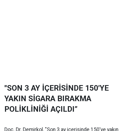
"SON 3 AY İÇERİSİNDE 150'YE
YAKIN SİGARA BIRAKMA
POLİKLİNİĞİ AÇILDI”
Doç. Dr. Demirkol, "Son 3 ay içerisinde 150'ye yakın