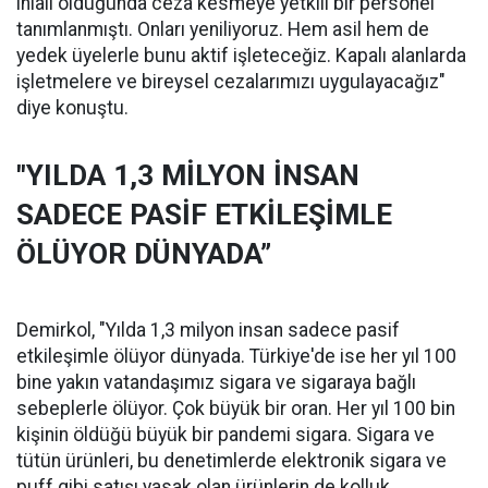
ihlali olduğunda ceza kesmeye yetkili bir personel
tanımlanmıştı. Onları yeniliyoruz. Hem asil hem de
yedek üyelerle bunu aktif işleteceğiz. Kapalı alanlarda
işletmelere ve bireysel cezalarımızı uygulayacağız"
diye konuştu.
"YILDA 1,3 MİLYON İNSAN
SADECE PASİF ETKİLEŞİMLE
ÖLÜYOR DÜNYADA”
Demirkol, "Yılda 1,3 milyon insan sadece pasif
etkileşimle ölüyor dünyada. Türkiye'de ise her yıl 100
bine yakın vatandaşımız sigara ve sigaraya bağlı
sebeplerle ölüyor. Çok büyük bir oran. Her yıl 100 bin
kişinin öldüğü büyük bir pandemi sigara. Sigara ve
tütün ürünleri, bu denetimlerde elektronik sigara ve
puff gibi satışı yasak olan ürünlerin de kolluk