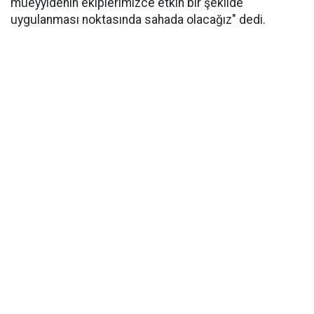
müeyyidenin ekiplerimizce etkin bir şekilde
uygulanması noktasında sahada olacağız" dedi.