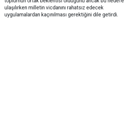
toplumun ortak beklentisi olduğunu ancak bu hedefe
ulaşılırken milletin vicdanını rahatsız edecek
uygulamalardan kaçınılması gerektiğini dile getirdi.