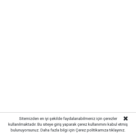
Gazetekale.com
Haber Merkezi
Kırıkkale’de hayvan sağlığını tehdit eden hastalıklara
karşı önlemler artırıldı. Tarım ve hayvancılık
alanında güvenliği sağlamak amacıyla ekipler
tarafından denetim ve kontrol çalışmaları
yoğunlaştırıldı.
Sitemizden en iyi şekilde faydalanabilmeniz için çerezler
kullanılmaktadır. Bu siteye giriş yaparak çerez kullanımını kabul etmiş
bulunuyorsunuz. Daha fazla bilgi için
Çerez politikamıza
tıklayınız.