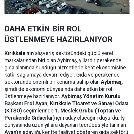
DAHA ETKİN BİR ROL
ÜSTLENMEYE HAZIRLANIYOR
Kırıkkale'nin
alışveriş sektöründeki güçlü yerel
markalarından biri olan Aybimaş, yıllardır perakende
gıda alanında sunduğu hizmetlerle kent ekonomisine
katkı sağlamaya devam ediyor. Gıda ve perakende
sektöründe önemli bir konuma sahip olan
Aybimaş,
şimdi de ekonomi dünyasında daha etkin bir rol
üstlenmeye hazırlanıyor.
Aybimaş Yönetim Kurulu
Başkanı Erol Ayan,
Kırıkkale Ticaret ve Sanayi Odası
(KTSO)
seçimlerinde
1. Meslek Grubu (Toptan ve
Perakende Gıdacılar)
için aday olacağını duyurdu. İş
dünyasında uzun yıllara dayanan tecrübesiyle tanınan
Ayan'ın
adaylığı, kentte faaliyet gösteren gıda sektörü