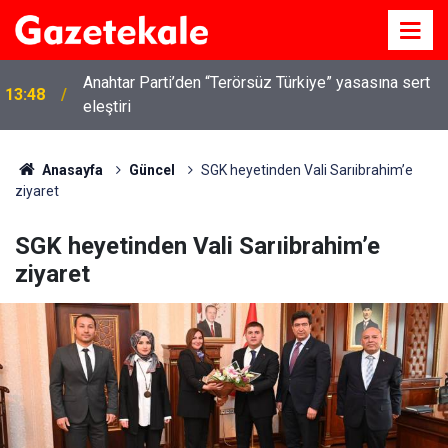
Kırıkkale’de hayvan hastalıklarına karşı denetimler
13:07
artırıldı
Anasayfa
Güncel
SGK heyetinden Vali Sarıibrahim’e
ziyaret
SGK heyetinden Vali Sarıibrahim’e
ziyaret