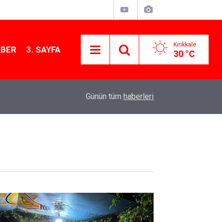
Kırıkkale
ABER
3. SAYFA
30 °C
12:26
Kırıkkale Çalılıöz Mahallesi'nde altyapı çalışma
Günün tüm
haberleri