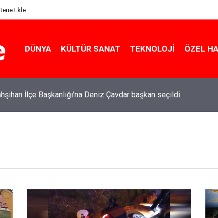
itene Ekle
DÜNYA
KÜLTÜR SANAT
TEKNOLOJI
ÖZEL H
şihan İlçe Başkanlığı'na Deniz Çavdar başkan seçildi
le yakınlarında doğanın büyüleyici güzelliği