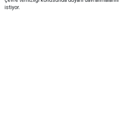
çevre temizliği konusunda duyarlı davranmalarını
istiyor.