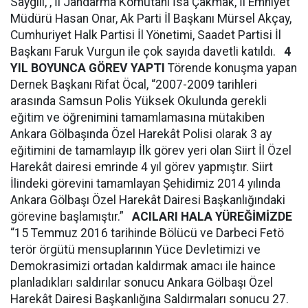
Saygılı, , İl Jandarma Komutanı İsa Çakmak, İl Emniyet
Müdürü Hasan Onar, Ak Parti İl Başkanı Mürsel Akçay,
Cumhuriyet Halk Partisi İl Yönetimi, Saadet Partisi İl
Başkanı Faruk Vurgun ile çok sayıda davetli katıldı.
4
YIL BOYUNCA GÖREV YAPTI
Törende konuşma yapan
Dernek Başkanı Rifat Öcal, “2007-2009 tarihleri
arasında Samsun Polis Yüksek Okulunda gerekli
eğitim ve öğrenimini tamamlamasına mütakiben
Ankara Gölbaşında Özel Harekât Polisi olarak 3 ay
eğitimini de tamamlayıp İlk görev yeri olan Siirt İl Özel
Harekât dairesi emrinde 4 yıl görev yapmıştır. Siirt
İlindeki görevini tamamlayan Şehidimiz 2014 yılında
Ankara Gölbaşı Özel Harekât Dairesi Başkanlığındaki
görevine başlamıştır.”
ACILARI HALA YÜREĞİMİZDE
“15 Temmuz 2016 tarihinde Bölücü ve Darbeci Fetö
terör örgütü mensuplarının Yüce Devletimizi ve
Demokrasimizi ortadan kaldırmak amacı ile haince
planladıkları saldırılar sonucu Ankara Gölbaşı Özel
Harekât Dairesi Başkanlığına Saldırmaları sonucu 27.