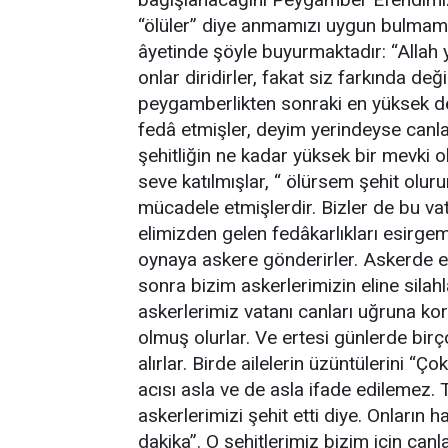
“ölüler” diye anmamızı uygun bulmam
âyetinde şöyle buyurmaktadır: “Allah y
onlar diridirler, fakat siz farkında deği
peygamberlikten sonraki en yüksek der
fedâ etmişler, deyim yerindeyse canları
şehitliğin ne kadar yüksek bir mevki 
seve katılmışlar, “ ölürsem şehit olur
mücadele etmişlerdir. Bizler de bu v
elimizden gelen fedâkarlıkları esirgeme
oynaya askere gönderirler. Askerde erk
sonra bizim askerlerimizin eline silahl
askerlerimiz vatanı canları uğruna kor
olmuş olurlar. Ve ertesi günlerde birço
alırlar. Birde ailelerin üzüntülerini “Ço
acısı asla ve de asla ifade edilemez.
askerlerimizi şehit etti diye. Onların h
dakika”. O şehitlerimiz bizim için canl