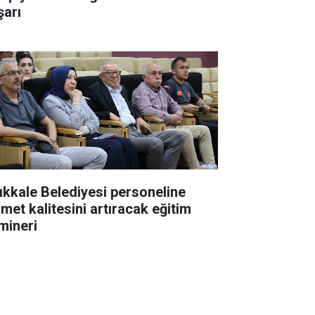
şarı
rıkkale Belediyesi personeline
zmet kalitesini artıracak eğitim
mineri