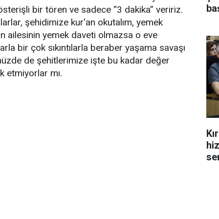
ba
erişli bir tören ve sadece “3 dakika” veririz.
alarlar, şehidimize kur'an okutalım, yemek
din ailesinin yemek daveti olmazsa o eve
arla bir çok sıkıntılarla beraber yaşama savaşı
üzde de şehitlerimize işte bu kadar değer
k etmiyorlar mı.
Kı
hi
se