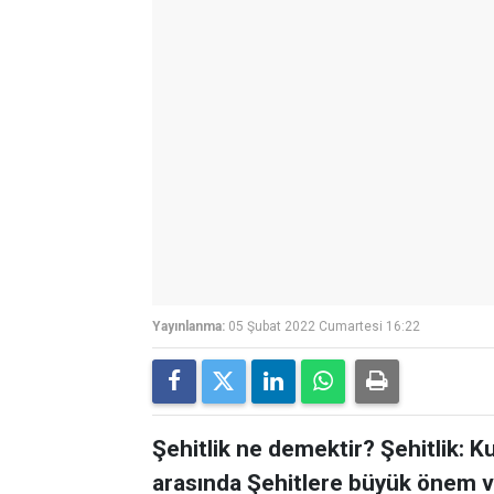
Yayınlanma:
05 Şubat 2022 Cumartesi 16:22
Şehitlik ne demektir? Şehitlik: Ku
arasında Şehitlere büyük önem ver