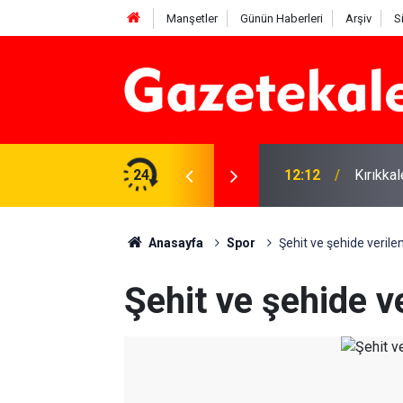
Manşetler
Günün Haberleri
Arşiv
S
 karşı denetimler artırıldı
24
12:12
Kırıkka
Anasayfa
Spor
Şehit ve şehide verile
Şehit ve şehide v