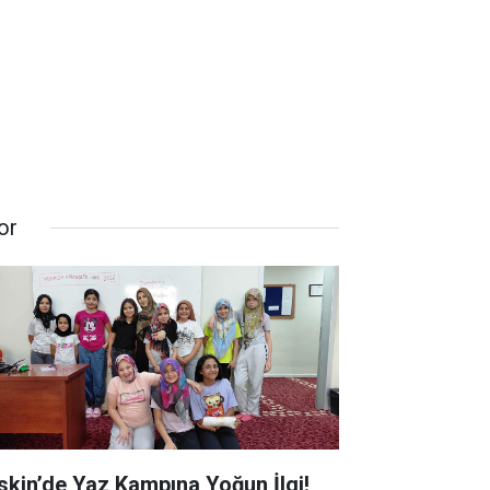
or
skin’de Yaz Kampına Yoğun İlgi!