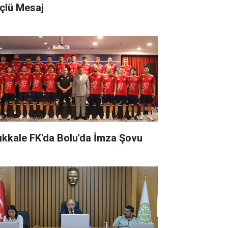
çlü Mesaj
rıkkale FK'da Bolu'da İmza Şovu