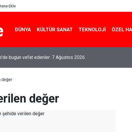
itene Ekle
DÜNYA
KÜLTÜR SANAT
TEKNOLOJI
ÖZEL H
le’de bugün vefat edenler: 7 Ağustos 2026
n değer
erilen değer