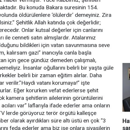
aktadır. Bu konuda Bakara suresinin 154.
olunda öldürülenlere ‘ölülerdir’ demeyiniz. Zira
lsiniz.” Şehitlik Allah katında çok değerlidir;
ecedir. Onlar kutsal değerler için canlarını
 ile cenneti satın almışlardır. Atalarımız
olduğunu bildikleri için vatan savunmasına seve
um, kalırsam gazi” inancıyla canla başla
atan için gece gündüz demeden çalışmalı,
meliyiz. İnsanlar oğullarını belirli bir yaşta güle
ekler belirli bir zaman eğitim alırlar. Daha
ar verilir.”Haydi vatanı korumaya!” işte
urlar. Eğer korurken vefat ederlerse şehit
k kamera şehitlerin ailelerinin görüntülerini
k acıları var” laflarıyla ifade ederler ama onların
 TV lerde görüyoruz terör örgütü kalleşçe
aber olarak ayırdıkları süre altı üstü en çok “3
Ha
şa
arını feda ederler ama biz ise onlara siyasilerin