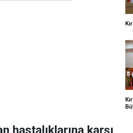
Kı
Kı
Bü
an hastalıklarına karşı