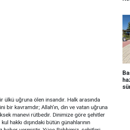
Ba
ha
sü
bir ülkü uğruna ölen insandır. Halk arasında
ini bir kavramdır; Allah’ın, din ve vatan uğruna
üksek manevi rütbedir. Dinimize göre şehitler
, kul hakkı dışındaki bütün günahlarının
haber vermiştir. Yüce Rabbimiz, şehitleri