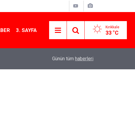
Kırıkkale
ABER
3. SAYFA
33 °C
11:21
MKE’nin Yerli Savunma Teknolojileri Dünya Sah
Günün tüm
haberleri