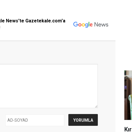
gle News'te Gazetekale.com'a
!
Kı