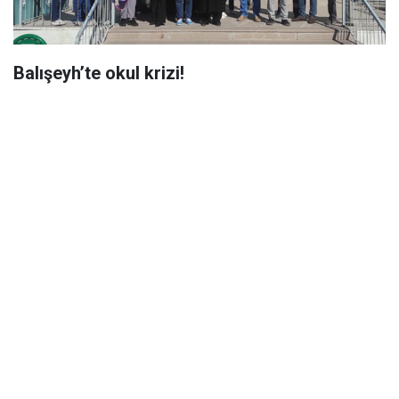
Balışeyh’te okul krizi!