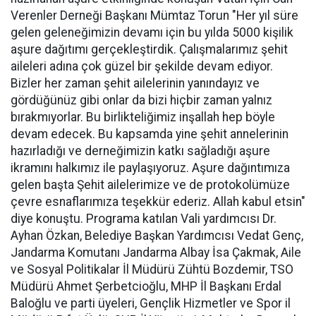
Verenler Derneği Başkanı Mümtaz Torun "Her yıl süre
gelen geleneğimizin devamı için bu yılda 5000 kişilik
aşure dağıtımı gerçekleştirdik. Çalışmalarımız şehit
aileleri adına çok güzel bir şekilde devam ediyor.
Bizler her zaman şehit ailelerinin yanındayız ve
gördüğünüz gibi onlar da bizi hiçbir zaman yalnız
bırakmıyorlar. Bu birlikteliğimiz inşallah hep böyle
devam edecek. Bu kapsamda yine şehit annelerinin
hazırladığı ve derneğimizin katkı sağladığı aşure
ikramını halkımız ile paylaşıyoruz. Aşure dağıntımıza
gelen başta Şehit ailelerimize ve de protokolümüze
çevre esnaflarımıza teşekkür ederiz. Allah kabul etsin"
diye konuştu. Programa katılan Vali yardımcısı Dr.
Ayhan Özkan, Belediye Başkan Yardımcısı Vedat Genç,
Jandarma Komutanı Jandarma Albay İsa Çakmak, Aile
ve Sosyal Politikalar İl Müdürü Zühtü Bozdemir, TSO
Müdürü Ahmet Şerbetcioğlu, MHP İl Başkanı Erdal
Baloğlu ve parti üyeleri, Gençlik Hizmetler ve Spor il