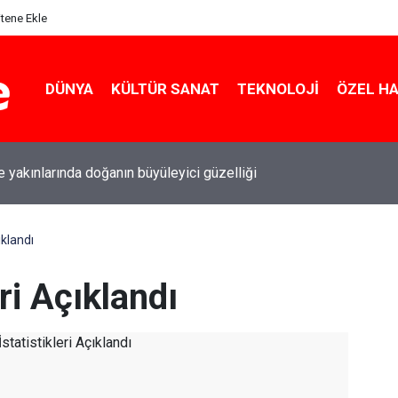
itene Ekle
DÜNYA
KÜLTÜR SANAT
TEKNOLOJI
ÖZEL H
le yakınlarında doğanın büyüleyici güzelliği
ıklandı
ri Açıklandı