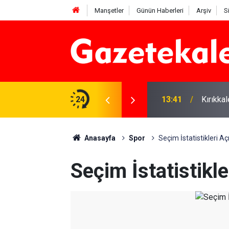
Manşetler
Günün Haberleri
Arşiv
S
 Deniz Çavdar başkan seçildi
24
13:41
Kırıkka
Anasayfa
Spor
Seçim İstatistikleri Aç
Seçim İstatistikle