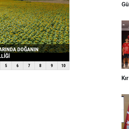
Gü
Kı