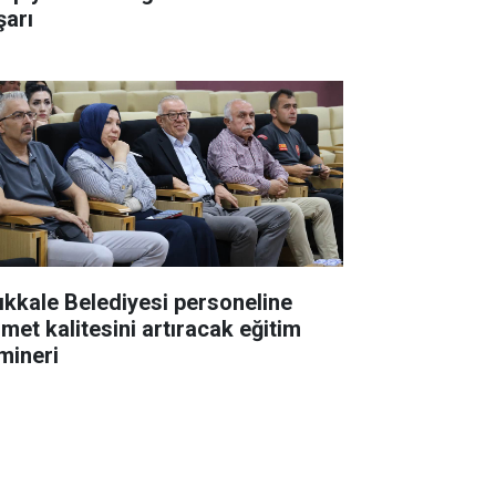
şarı
rıkkale Belediyesi personeline
zmet kalitesini artıracak eğitim
mineri