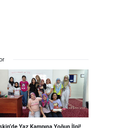
or
skin’de Yaz Kampına Yoğun İlgi!