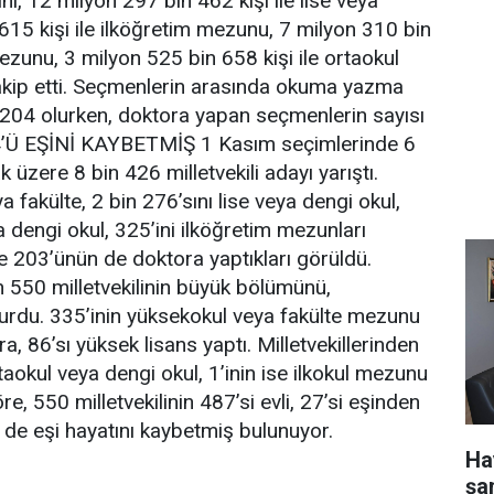
nı, 12 milyon 297 bin 462 kişi ile lise veya
15 kişi ile ilköğretim mezunu, 7 milyon 310 bin
ezunu, 3 milyon 525 bin 658 kişi ile ortaokul
kip etti. Seçmenlerin arasında okuma yazma
 204 olurken, doktora yapan seçmenlerin sayısı
 4’Ü EŞİNİ KAYBETMİŞ 1 Kasım seçimlerinde 6
 üzere 8 bin 426 milletvekili adayı yarıştı.
 fakülte, 2 bin 276’sını lise veya dengi okul,
 dengi okul, 325’ini ilköğretim mezunları
ve 203’ünün de doktora yaptıkları görüldü.
550 milletvekilinin büyük bölümünü,
turdu. 335’inin yüksekokul veya fakülte mezunu
ra, 86’sı yüksek lisans yaptı. Milletvekillerinden
taokul veya dengi okul, 1’inin ise ilkokul mezunu
re, 550 milletvekilinin 487’si evli, 27’si eşinden
n de eşi hayatını kaybetmiş bulunuyor.
Ha
şa