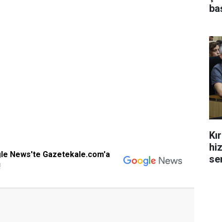
ba
Kı
hi
gle News'te Gazetekale.com'a
se
!