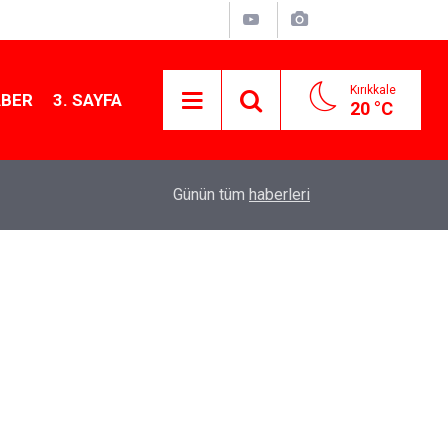
Kırıkkale
ABER
3. SAYFA
20 °C
12:26
Kırıkkale Çalılıöz Mahallesi'nde altyapı çalışma
Günün tüm
haberleri