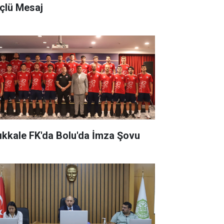
çlü Mesaj
rıkkale FK'da Bolu'da İmza Şovu