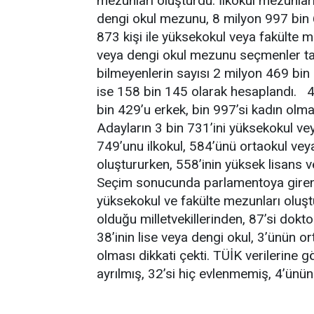
mezunları oluşturdu. İlkokul mezunları
dengi okul mezunu, 8 milyon 997 bin 6
873 kişi ile yüksekokul veya fakülte m
veya dengi okul mezunu seçmenler ta
bilmeyenlerin sayısı 2 milyon 469 bin
ise 158 bin 145 olarak hesaplandı.
bin 429’u erkek, bin 997’si kadın olmak
Adayların 3 bin 731’ini yüksekokul veya
749’unu ilkokul, 584’ünü ortaokul veya
oluştururken, 558’inin yüksek lisans 
Seçim sonucunda parlamentoya giren 
yüksekokul ve fakülte mezunları oluş
olduğu milletvekillerinden, 87’si dokto
38’inin lise veya dengi okul, 3’ünün or
olması dikkati çekti. TÜİK verilerine gö
ayrılmış, 32’si hiç evlenmemiş, 4’ünü