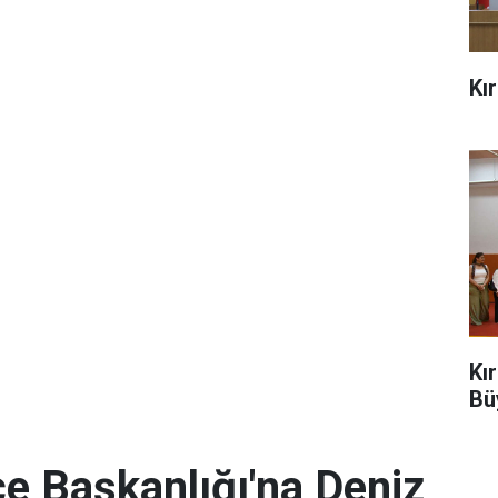
Kı
Kı
Bü
e Başkanlığı'na Deniz