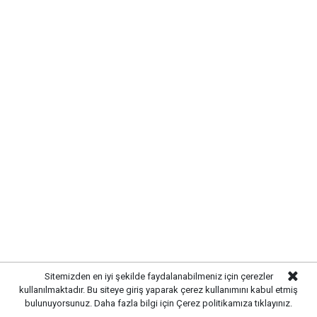
UYARI:
Küfür, hakaret, rencide edici cümleler veya imalar, inançlara saldırı
içeren, imla kuralları ile yazılmamış,
Türkçe karakter kullanılmayan ve büyük harflerle yazılmış yorumlar
onaylanmamaktadır.
Sitemizden en iyi şekilde faydalanabilmeniz için çerezler
kullanılmaktadır. Bu siteye giriş yaparak çerez kullanımını kabul etmiş
bulunuyorsunuz. Daha fazla bilgi için
Çerez politikamıza
tıklayınız.