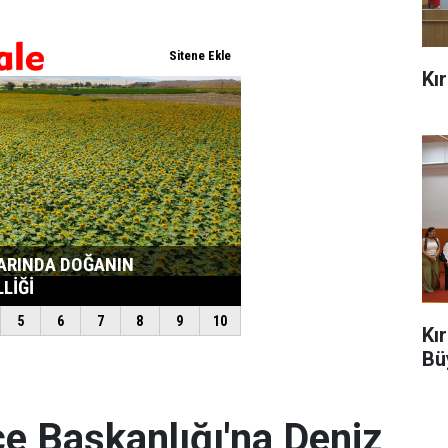
Kı
Kı
Bü
e Başkanlığı'na Deniz