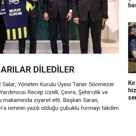
ba
ARILAR DİLEDİLER
Kı
at Salar, Yönetim Kurulu Üyesi Taner Sönmezer
hi
rdımcısı Recep Uzelli, Çevre, Şehircilik ve
se
u makamında ziyaret etti. Başkan Saran,
a isminin yazılı olduğu çubuklu formayı takdim