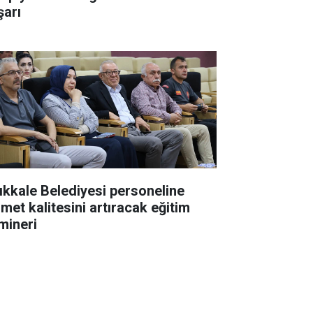
şarı
rıkkale Belediyesi personeline
zmet kalitesini artıracak eğitim
mineri