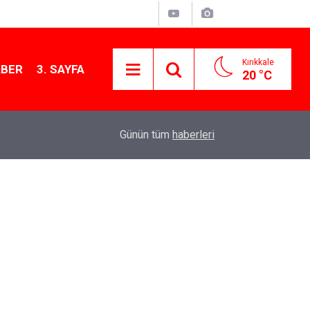
Kırıkkale
ABER
3. SAYFA
20 °C
11:40
Kırıkkale’de bugün vefat edenler: 6 Ağustos 20
Günün tüm
haberleri