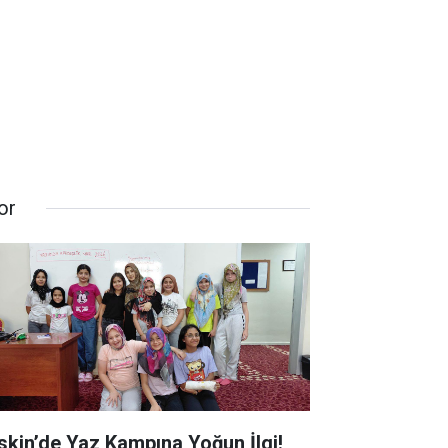
or
skin’de Yaz Kampına Yoğun İlgi!