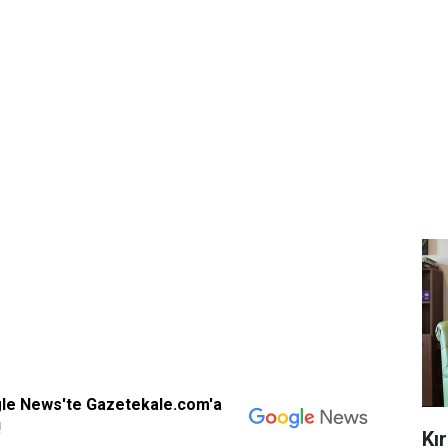
gle News'te Gazetekale.com'a
!
Kı