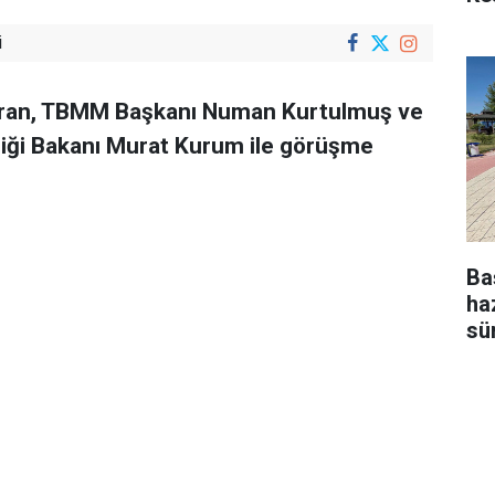
i
aran, TBMM Başkanı Numan Kurtulmuş ve
kliği Bakanı Murat Kurum ile görüşme
Ba
ha
sü