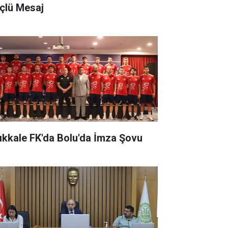
çlü Mesaj
rıkkale FK'da Bolu'da İmza Şovu