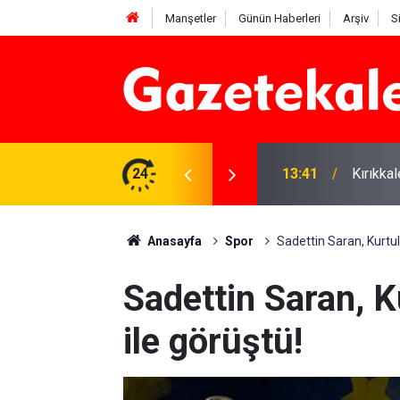
Manşetler
Günün Haberleri
Arşiv
S
13:41
Kırıkka
24
12:26
Kırıkka
Anasayfa
Spor
Sadettin Saran, Kurtu
Sadettin Saran, 
ile görüştü!