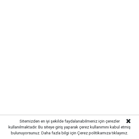
Sitemizden en iyi şekilde faydalanabilmeniz için çerezler
Kırıkkale’de hayvan hastalıklarına
kullanılmaktadır. Bu siteye giriş yaparak çerez kullanımını kabul etmiş
bulunuyorsunuz. Daha fazla bilgi için
Çerez politikamıza
tıklayınız.
karşı denetimler artırıldı