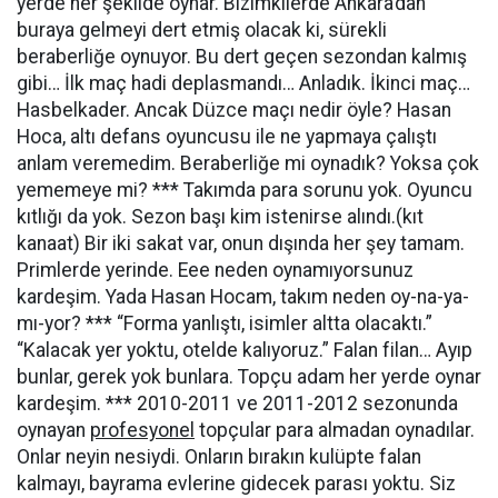
yerde her şekilde oynar. Bizimkilerde Ankara’dan
buraya gelmeyi dert etmiş olacak ki, sürekli
beraberliğe oynuyor. Bu dert geçen sezondan kalmış
gibi… İlk maç hadi deplasmandı… Anladık. İkinci maç…
Hasbelkader. Ancak Düzce maçı nedir öyle? Hasan
Hoca, altı defans oyuncusu ile ne yapmaya çalıştı
anlam veremedim. Beraberliğe mi oynadık? Yoksa çok
yememeye mi? *** Takımda para sorunu yok. Oyuncu
kıtlığı da yok. Sezon başı kim istenirse alındı.(kıt
kanaat) Bir iki sakat var, onun dışında her şey tamam.
Primlerde yerinde. Eee neden oynamıyorsunuz
kardeşim. Yada Hasan Hocam, takım neden oy-na-ya-
mı-yor? *** “Forma yanlıştı, isimler altta olacaktı.”
“Kalacak yer yoktu, otelde kalıyoruz.” Falan filan… Ayıp
bunlar, gerek yok bunlara. Topçu adam her yerde oynar
kardeşim. *** 2010-2011 ve 2011-2012 sezonunda
oynayan
profesyonel
topçular para almadan oynadılar.
Onlar neyin nesiydi. Onların bırakın kulüpte falan
kalmayı, bayrama evlerine gidecek parası yoktu. Siz