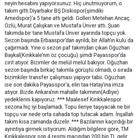
neyin hesabını yapıyorsunuz. Hiç unutmuyorum, o
takım gitti Diyarbakır BŞ Diskispor(şimdiki
Amedspor)’a 5 tane attı geldi. Golleri Metehan Ancaç
Özlü, Murat Çalışkan ve Mustafa Ünver attı. Şuan
takımda bir tane Mustafa Ünver ayarında topçu yok.
Sezon başında Erbaaspor’dan ayrıldı, bir Allah’ın kulu da
çağırmadı. Yine o sezon paf takımdan çıkan Oğuzhan
Baykal(Kırıkkale’nin öz çocuğu) şimdi Payasspor’da
cirit atıyor. Bizimler de melül melül bakıyor. Oğuzhan
sezon başında birkaç takımla görüştü olmadı, o sırada
bizimkiler transfer çalışması yapıyor tabii. Oğuzhan
ise son dakika Payasspor’a, elin taa Hatay’ına imza
atıyor. Bizde Ankara’nın mahalle takımının(Adliye)
yedeklerini kapıyoruz. *** Maalesef Kırıkkalespor
sezona hiç iyi başlamadı. Topu ileriye taşıyacak ne bir
topçu var nede orta sahada top tutacak adam. İnşallah
takım kısa zamanda düzelir. *** Bazılarının kaçırdığı bir
ayrıntıya girmek istiyorum. Aldığım bilgilere göre, TM
Kırıkkalespor son 4 resmi maçından 200 bin TL gelir