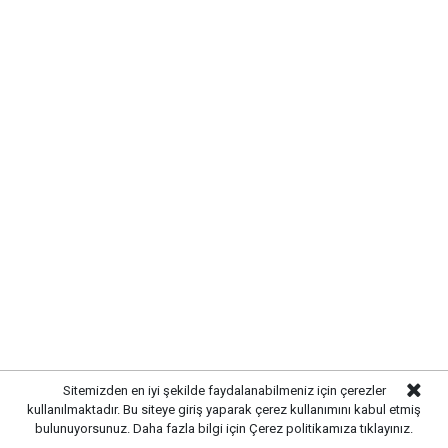
Gazetekale.com
Haber Merkezi
Kırıkkale’de hayvan sağlığını tehdit eden hastalıklara
karşı önlemler artırıldı. Tarım ve hayvancılık
alanında güvenliği sağlamak amacıyla ekipler
tarafından denetim ve kontrol çalışmaları
yoğunlaştırıldı.
Sitemizden en iyi şekilde faydalanabilmeniz için çerezler
kullanılmaktadır. Bu siteye giriş yaparak çerez kullanımını kabul etmiş
bulunuyorsunuz. Daha fazla bilgi için
Çerez politikamıza
tıklayınız.