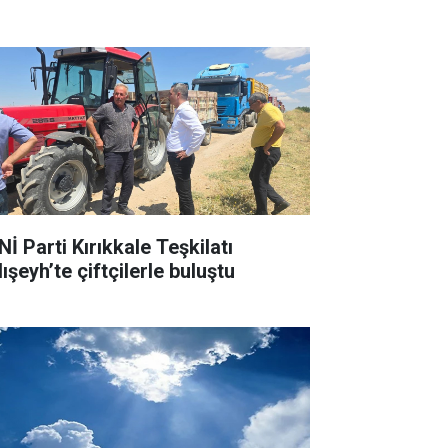
İ Parti Kırıkkale Teşkilatı
ışeyh’te çiftçilerle buluştu