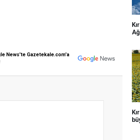
Kı
Ağ
gle News'te Gazetekale.com'a
!
Kı
büy