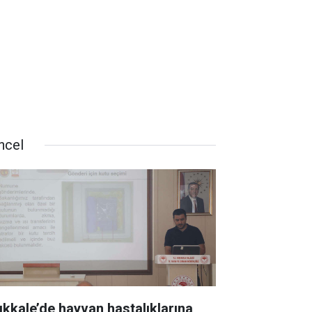
ncel
rıkkale’de hayvan hastalıklarına