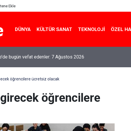
itene Ekle
DÜNYA
KÜLTÜR SANAT
TEKNOLOJI
ÖZEL H
le’de bugün vefat edenler: 7 Ağustos 2026
recek öğrencilere ücretsiz olacak
girecek öğrencilere