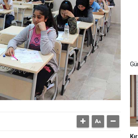
Gü
Kı