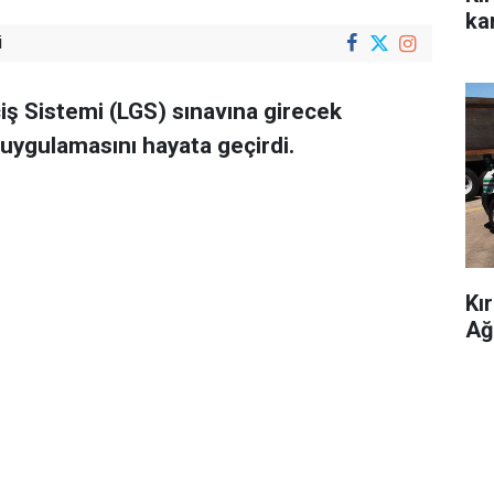
kar
i
çiş Sistemi (LGS) sınavına girecek
 uygulamasını hayata geçirdi.
Kı
Ağ