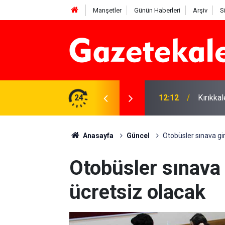
Manşetler
Günün Haberleri
Arşiv
S
 karşı denetimler artırıldı
24
12:12
Kırıkka
Anasayfa
Güncel
Otobüsler sınava gi
Otobüsler sınava 
ücretsiz olacak