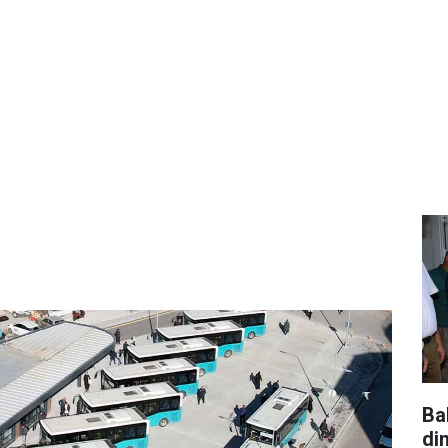
Ba
di