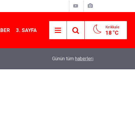
Kırıkkale
ABER
3. SAYFA
18 °C
11:21
MKE’nin Yerli Savunma Teknolojileri Dünya Sah
Günün tüm
haberleri