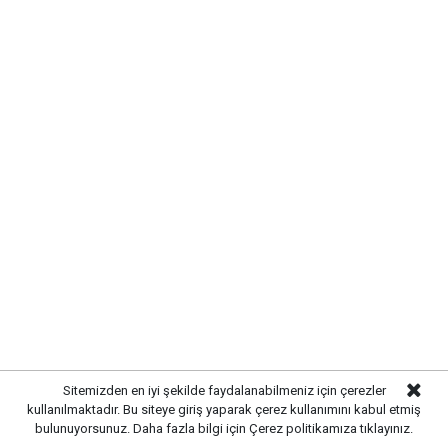
YAZ AYLARINDA YANGIN RİSKİNE
DİKKAT
Yetkililer,
özellikle yaz aylarında artan sıcaklıklar
nedeniyle kuru otların bulunduğu alanlarda yangın
riskinin yükseldiğine dikkat çekti. Vatandaşlardan anız
yakmamaları, sigara izmaritlerini doğaya atmamaları
ve yangına neden olabilecek davranışlardan
kaçınmaları istendi.
Sulakyurt'ta
yaşanan mezarlık
yangınıyla ilgili inceleme sürerken, ekipler bölgede
olası yeniden alevlenmelere karşı bir süre daha tedbir
amaçlı kontrol çalışmalarını devam ettirdi.
Sitemizden en iyi şekilde faydalanabilmeniz için çerezler
kullanılmaktadır. Bu siteye giriş yaparak çerez kullanımını kabul etmiş
bulunuyorsunuz. Daha fazla bilgi için
Çerez politikamıza
tıklayınız.