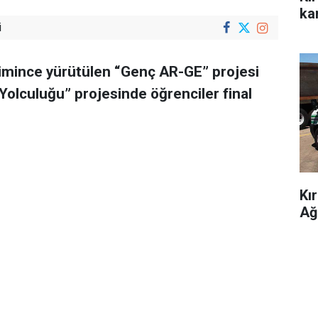
kar
i
rimince yürütülen “Genç AR-GE” projesi
Yolculuğu” projesinde öğrenciler final
Kı
Ağ