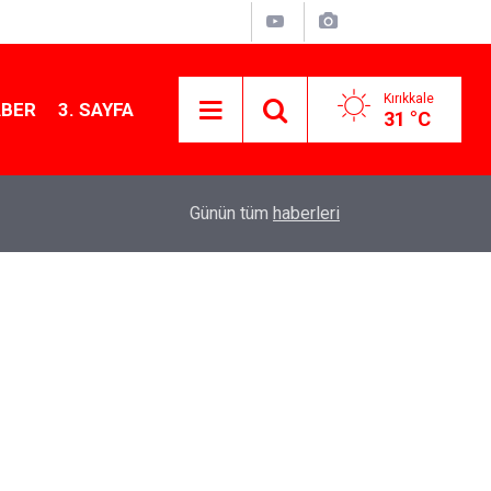
Kırıkkale
ABER
3. SAYFA
31 °C
11:21
MKE’nin Yerli Savunma Teknolojileri Dünya Sah
Günün tüm
haberleri