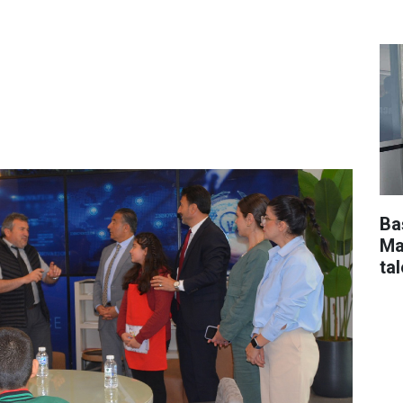
Ba
Ma
tal