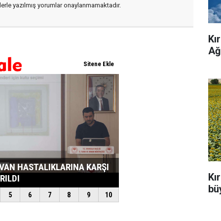
flerle yazılmış yorumlar onaylanmamaktadır.
Kı
Ağ
Kı
büy