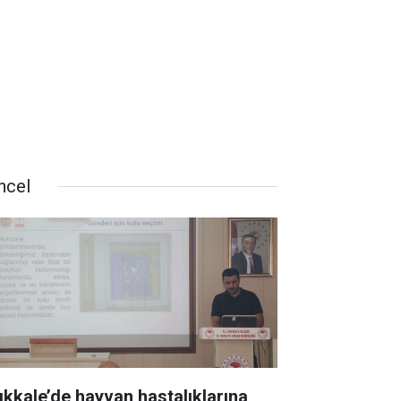
ncel
rıkkale’de hayvan hastalıklarına