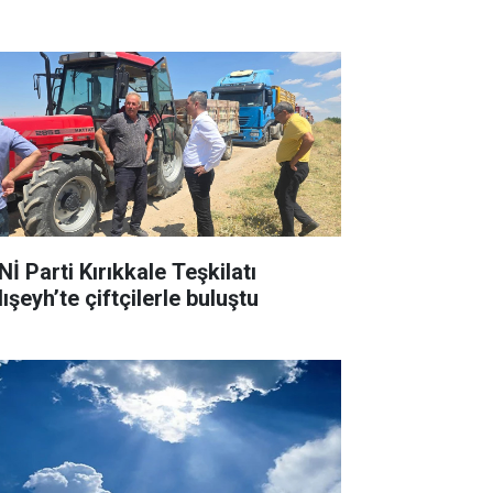
İ Parti Kırıkkale Teşkilatı
ışeyh’te çiftçilerle buluştu