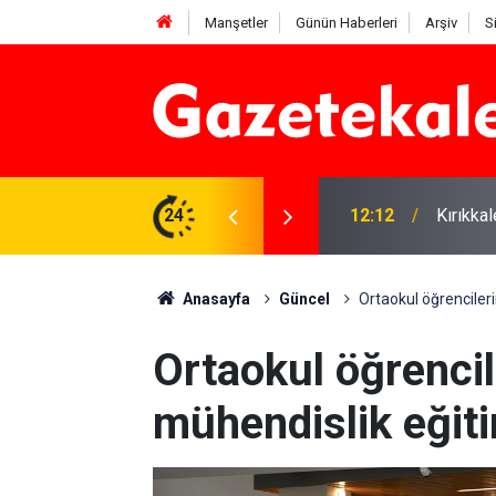
Manşetler
Günün Haberleri
Arşiv
S
 karşı denetimler artırıldı
24
12:12
Kırıkka
Anasayfa
Güncel
Ortaokul öğrenciler
Ortaokul öğrenci
mühendislik eğit