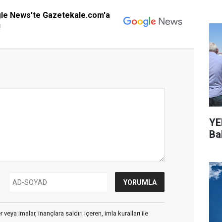
gle News'te Gazetekale.com'a
!
YEN
Bal
veya imalar, inançlara saldırı içeren, imla kuralları ile