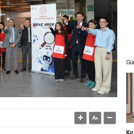
Gü
Kı