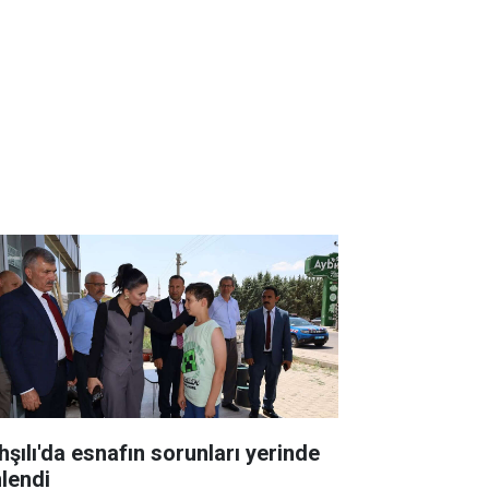
hşılı'da esnafın sorunları yerinde
nlendi