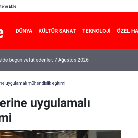
itene Ekle
DÜNYA
KÜLTÜR SANAT
TEKNOLOJI
ÖZEL H
le’de bugün vefat edenler: 7 Ağustos 2026
ine uygulamalı mühendislik eğitimi
lerine uygulamalı
imi