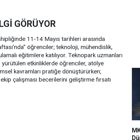
İLGİ GÖRÜYOR
ahipliğinde 11-14 Mayıs tarihleri arasında
ftası’nda” öğrenciler; teknoloji, mühendislik,
lamalı eğitimlere katılıyor. Teknopark uzmanları
n yürütülen etkinliklerde öğrenciler, atölye
ilimsel kavramları pratiğe dönüştürürken;
ip çalışması becerilerini geliştirme fırsatı
MK
Dü