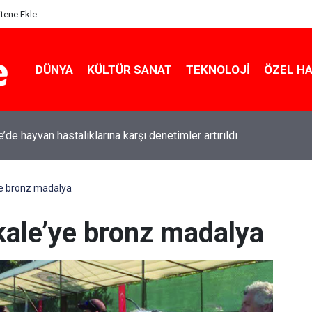
itene Ekle
DÜNYA
KÜLTÜR SANAT
TEKNOLOJI
ÖZEL H
e’de hayvan hastalıklarına karşı denetimler artırıldı
ye bronz madalya
kale’ye bronz madalya