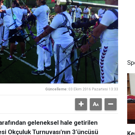
Sp
Güncelleme:
03 Ekim 2016 Pazartesi 13:33
arafından geleneksel hale getirilen
esi Okçuluk Turnuvası'nın 3’üncüsü
Ke