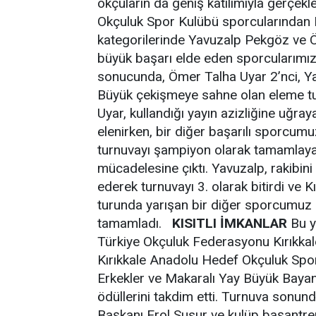
okçuların da geniş katılımıyla gerçekl
Okçuluk Spor Kulübü sporcularından K
kategorilerinde Yavuzalp Pekgöz ve Öm
büyük başarı elde eden sporcularımız
sonucunda, Ömer Talha Uyar 2’nci, Ya
Büyük çekişmeye sahne olan eleme tu
Uyar, kullandığı yayın azizliğine uğra
elenirken, bir diğer başarılı sporcum
turnuvayı şampiyon olarak tamamlay
mücadelesine çıktı. Yavuzalp, rakibin
ederek turnuvayı 3. olarak bitirdi ve 
turunda yarışan bir diğer sporcumuz 
tamamladı.
KISITLI İMKANLAR
Bu y
Türkiye Okçuluk Federasyonu Kırıkkal
Kırıkkale Anadolu Hedef Okçuluk Spor
Erkekler ve Makaralı Yay Büyük Bayan
ödüllerini takdim etti. Turnuva son
Başkanı Erol Susur ve kulüp başantrenö