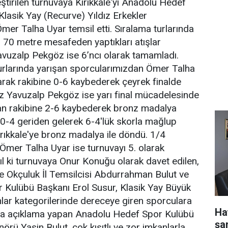
eştirilen turnuvaya Kırıkkale'yi Anadolu Hedef
lasik Yay (Recurve) Yıldız Erkekler
er Talha Uyar temsil etti. Sıralama turlarında
 70 metre mesafeden yaptıkları atışlar
vuzalp Pekgöz ise 6’ncı olarak tamamladı.
rlarında yarışan sporcularımızdan Ömer Talha
yarak rakibine 0-6 kaybederek çeyrek finalde
uz Yavuzalp Pekgöz ise yarı final mücadelesinde
an rakibine 2-6 kaybederek bronz madalya
i 0-4 geriden gelerek 6-4'lük skorla mağlup
Kırıkkale'ye bronz madalya ile döndü. 1/4
Ömer Talha Uyar ise turnuvayı 5. olarak
ıl ki turnuvaya Onur Konuğu olarak davet edilen,
e Okçuluk İl Temsilcisi Abdurrahman Bulut ve
 Kulübü Başkanı Erol Susur, Klasik Yay Büyük
lar kategorilerinde dereceye giren sporculara
Ha
unda açıklama yapan Anadolu Hedef Spor Kulübü
şa
rü Yasin Bulut, çok kısıtlı ve zor imkanlarla