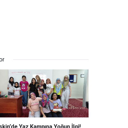
or
skin’de Yaz Kampına Yoğun İlgi!