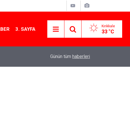
Kırıkkale
ABER
3. SAYFA
33 °C
12:12
Kırıkkale’de bugün vefat edenler: 7 Ağustos 20
Günün tüm
haberleri