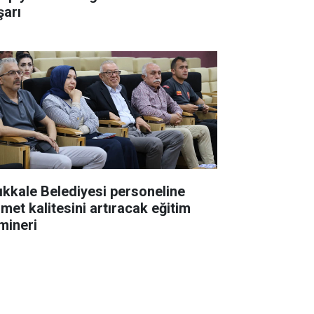
şarı
rıkkale Belediyesi personeline
zmet kalitesini artıracak eğitim
mineri