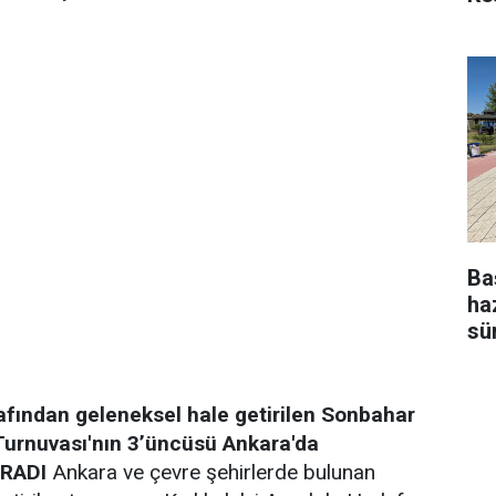
Ba
ha
sü
rafından geleneksel hale getirilen Sonbahar
Turnuvası'nın 3’üncüsü Ankara'da
ĞRADI
Ankara ve çevre şehirlerde bulunan