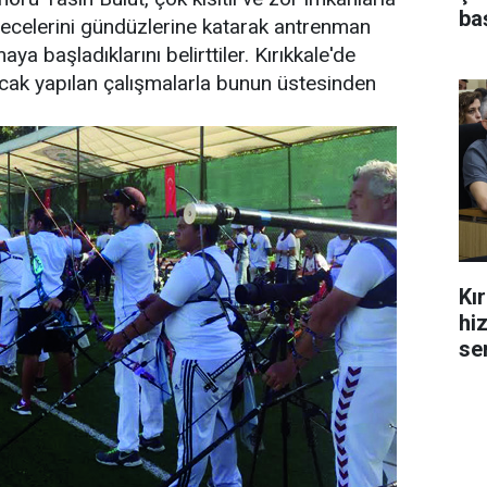
ba
ecelerini gündüzlerine katarak antrenman
ya başladıklarını belirttiler. Kırıkkale'de
cak yapılan çalışmalarla bunun üstesinden
Kı
hi
se