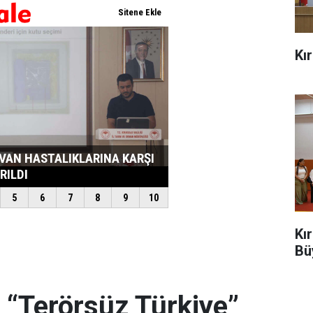
Kı
Kı
Bü
 “Terörsüz Türkiye”