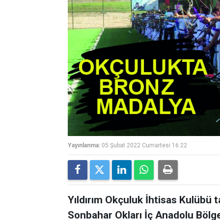
Yayınlanma:
05 Şubat 2022 Cumartesi 16:22
Yıldırım Okçuluk İhtisas Kulübü t
Sonbahar Okları İç Anadolu Bölg