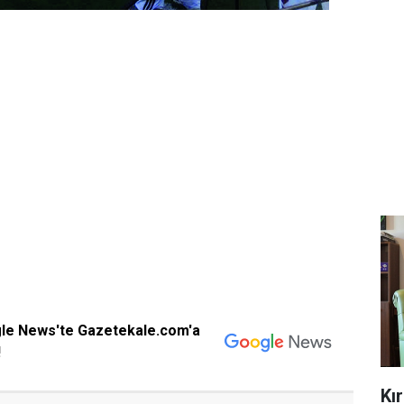
gle News'te Gazetekale.com'a
!
Kı