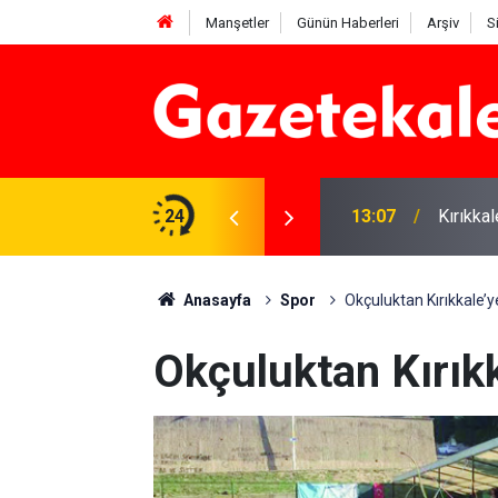
Manşetler
Günün Haberleri
Arşiv
S
ye” yasasına sert eleştiri
24
13:07
Kırıkkal
Anasayfa
Spor
Okçuluktan Kırıkkale’
Okçuluktan Kırık