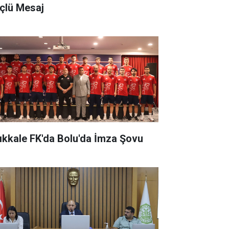
çlü Mesaj
rıkkale FK'da Bolu'da İmza Şovu