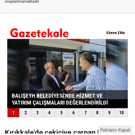
onaylanmamaktadır.
Reklamı Kapat
Kırıkkale'de çekiciye çarpan kamyon