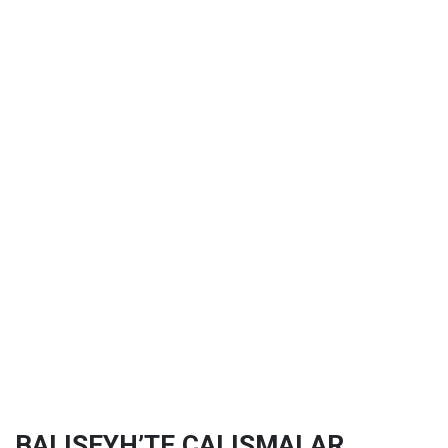
BALIŞEYH’TE ÇALIŞMALAR