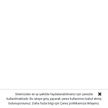
hurdaya döndü
Yayınlanma:
05 Ağustos 2026 Çarşamba 15:54
Sitemizden en iyi şekilde faydalanabilmeniz için çerezler
Gazetekale.com
Haber Merkezi
kullanılmaktadır. Bu siteye giriş yaparak çerez kullanımını kabul etmiş
bulunuyorsunuz. Daha fazla bilgi için
Çerez politikamıza
tıklayınız.