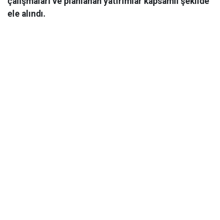
çalışmaları ve planlanan yatırımlar kapsamlı şekilde
ele alındı.