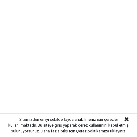
Yayınlanma:
10 Ağustos 2026 Pazartesi 09:13
Gazetekale.com
Haber Merkezi
Kırıkkale'de yeni günde sıcak hava etkisini
sürdürüyor. Meteoroloji Genel Müdürlüğü'nün son
tahminlerine göre 10 Ağustos Pazartesi günü kent
genelinde havanın açık ve güneşli olması
bekleniyor.
Sitemizden en iyi şekilde faydalanabilmeniz için çerezler
kullanılmaktadır. Bu siteye giriş yaparak çerez kullanımını kabul etmiş
bulunuyorsunuz. Daha fazla bilgi için
Çerez politikamıza
tıklayınız.