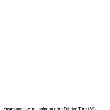
Yayımlanan vefat ilanlarına göre Fahriye Türe (89)