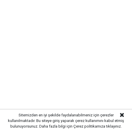
MODERN VE GÜÇLÜ ALTYAPI
OLUŞTURULDU
Çalışmalar kapsamında bölgedeki altyapı hatları
yenilenerek daha sağlıklı ve dayanıklı bir sistem
oluşturuldu. Tamamlanan altyapı sayesinde
yağışlardan kaynaklanabilecek olumsuzlukların önüne
geçilmesi ve vatandaşların daha konforlu bir yaşam
alanına kavuşması amaçlanıyor.
Sitemizden en iyi şekilde faydalanabilmeniz için çerezler
kullanılmaktadır. Bu siteye giriş yaparak çerez kullanımını kabul etmiş
bulunuyorsunuz. Daha fazla bilgi için
Çerez politikamıza
tıklayınız.