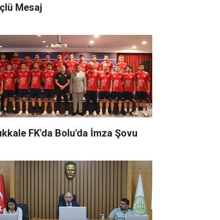
çlü Mesaj
rıkkale FK'da Bolu'da İmza Şovu