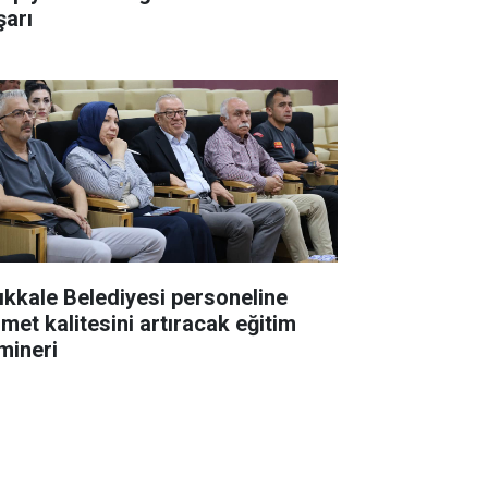
şarı
rıkkale Belediyesi personeline
zmet kalitesini artıracak eğitim
mineri