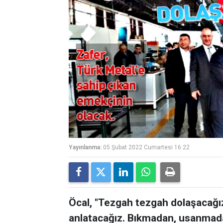
Yayınlanma:
05 Şubat 2022 Cumartesi 16:22
Öcal, "Tezgah tezgah dolaşacağız
anlatacağız. Bıkmadan, usanmada