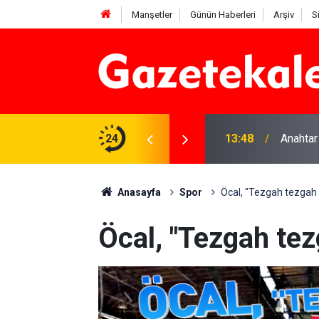
Manşetler
Günün Haberleri
Arşiv
S
na Beyaz Listeden aday
24
13:48
Anahtar
Anasayfa
Spor
Öcal, "Tezgah tezgah
Öcal, "Tezgah te