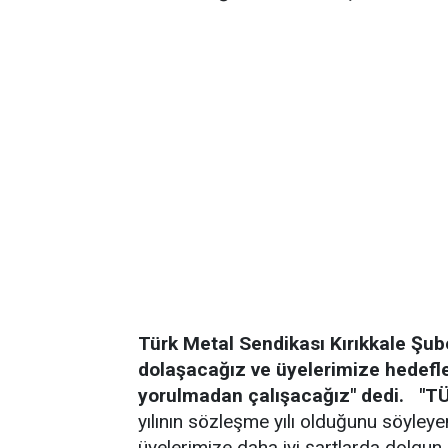
Türk Metal Sendikası Kırıkkale Şu
dolaşacağız ve üyelerimize hedefl
yorulmadan çalışacağız" dedi.
"T
yılının sözleşme yılı olduğunu söyley
üyelerimize daha iyi şartlarda dolgu