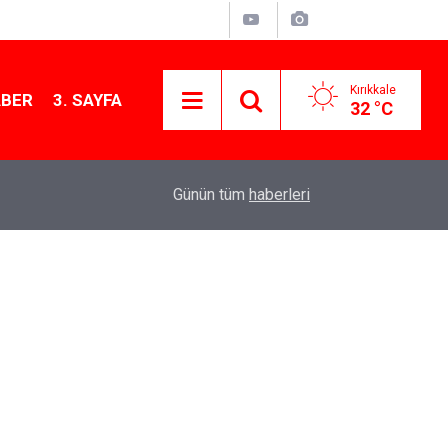
Kırıkkale
ABER
3. SAYFA
32 °C
13:07
Kırıkkale’de hayvan hastalıklarına karşı denetimler
Günün tüm
haberleri