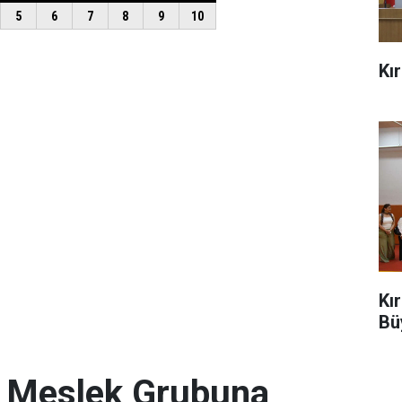
Kı
Kı
Bü
. Meslek Grubuna