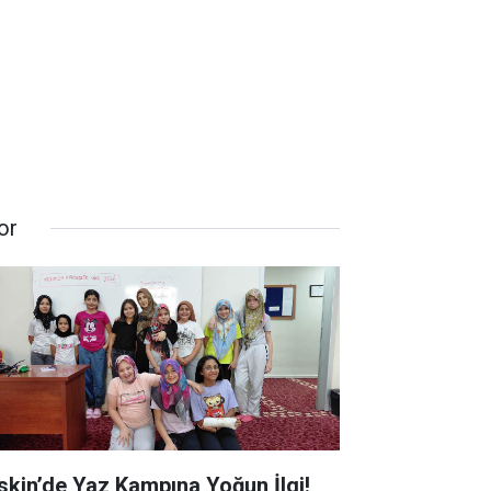
or
skin’de Yaz Kampına Yoğun İlgi!