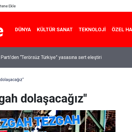
itene Ekle
DÜNYA
KÜLTÜR SANAT
TEKNOLOJI
ÖZEL H
 Parti’den “Terörsüz Türkiye” yasasına sert eleştiri
 dolaşacağız"
zgah dolaşacağız"