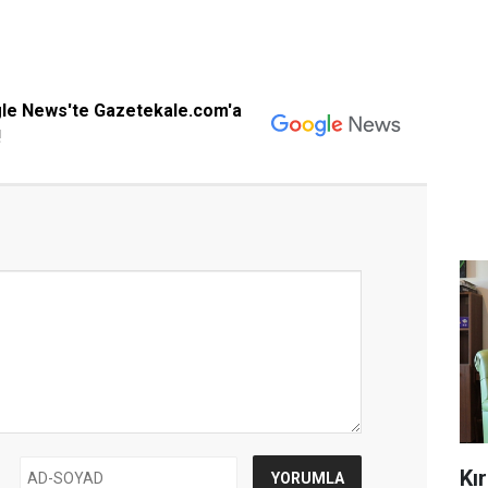
gle News'te Gazetekale.com'a
!
Kı