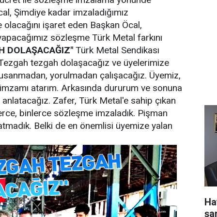
cal, Şimdiye kadar imzaladığımız
 olacağını işaret eden Başkan Öcal,
a yapacağımız sözleşme Türk Metal farkını
H DOLAŞACAĞIZ"
Türk Metal Sendikası
"Tezgah tezgah dolaşacağız ve üyelerimize
, usanmadan, yorulmadan çalışacağız. Üyemiz,
imzamı atarım. Arkasında dururum ve sonuna
anlatacağız. Zafer, Türk Metal'e sahip çıkan
erce, binlerce sözleşme imzaladık. Pişman
tmadık. Belki de en önemlisi üyemize yalan
Ha
şa