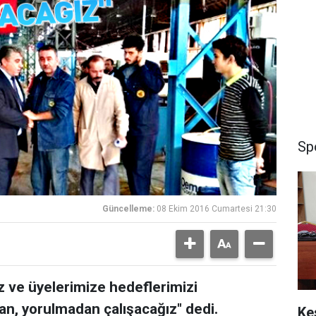
Sp
Güncelleme:
08 Ekim 2016 Cumartesi 21:30
 ve üyelerimize hedeflerimizi
n, yorulmadan çalışacağız" dedi.
Ke