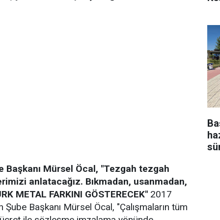
Ba
ha
sü
be Başkanı Mürsel Öcal, "Tezgah tezgah
erimizi anlatacağız. Bıkmadan, usanmadan,
ÜRK METAL FARKINI GÖSTERECEK"
2017
en Şube Başkanı Mürsel Öcal, "Çalışmaların tüm
n ücret ile sözleşme imzalama yönünde