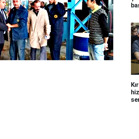
ba
Kı
hi
se