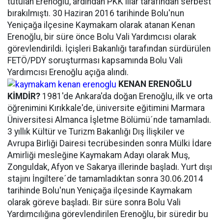
tutulan Erenoğlu, ardından PKK'lılar tarafından serbest
bırakılmıştı. 30 Haziran 2016 tarihinde Bolu'nun
Yeniçağa ilçesine Kaymakam olarak atanan Kenan
Erenoğlu, bir süre önce Bolu Vali Yardımcısı olarak
görevlendirildi. İçişleri Bakanlığı tarafından sürdürülen
FETÖ/PDY soruşturması kapsamında Bolu Vali
Yardımcısı Erenoğlu açığa alındı.
KENAN ERENOĞLU
KİMDİR?
1981'de Ankara'da doğan Erenoğlu, ilk ve orta
öğrenimini Kırıkkale'de, üniversite eğitimini Marmara
Üniversitesi Almanca İşletme Bölümü´nde tamamladı.
3 yıllık Kültür ve Turizm Bakanlığı Dış İlişkiler ve
Avrupa Birliği Dairesi tecrübesinden sonra Mülki İdare
Amirliği mesleğine Kaymakam Adayı olarak Muş,
Zonguldak, Afyon ve Sakarya illerinde başladı. Yurt dışı
stajını İngiltere´de tamamladıktan sonra 30.06.2014
tarihinde Bolu'nun Yeniçağa ilçesinde Kaymakam
olarak göreve başladı. Bir süre sonra Bolu Vali
Yardımcılığına görevlendirilen Erenoğlu, bir süredir bu