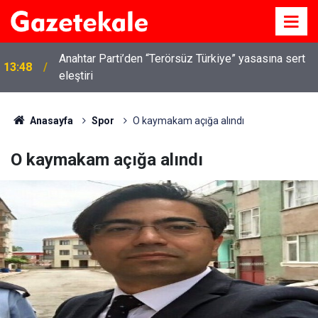
Anahtar Parti’den “Terörsüz Türkiye” yasasına sert
13:48
eleştiri
Kırıkkale’de hayvan hastalıklarına karşı denetimler
13:07
artırıldı
Anasayfa
Spor
O kaymakam açığa alındı
O kaymakam açığa alındı