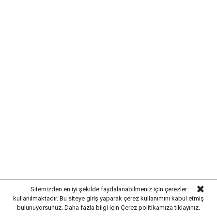
Kırıkkale’de hayvan sağlığını tehdit eden hastalıklara
karşı önlemler artırıldı. Tarım ve hayvancılık
alanında güvenliği sağlamak amacıyla ekipler
tarafından denetim ve kontrol çalışmaları
yoğunlaştırıldı.
Sitemizden en iyi şekilde faydalanabilmeniz için çerezler
kullanılmaktadır. Bu siteye giriş yaparak çerez kullanımını kabul etmiş
bulunuyorsunuz. Daha fazla bilgi için
Çerez politikamıza
tıklayınız.