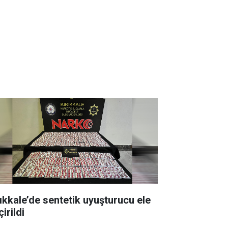
rıkkale’de sentetik uyuşturucu ele
irildi