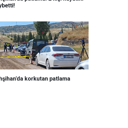
betti!
hşihan'da korkutan patlama