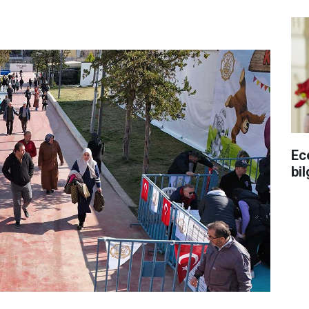
Ec
bil