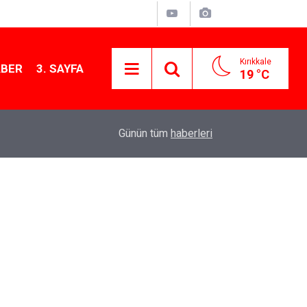
Kırıkkale
ABER
3. SAYFA
19 °C
12:26
Kırıkkale Çalılıöz Mahallesi'nde altyapı çalışma
Günün tüm
haberleri