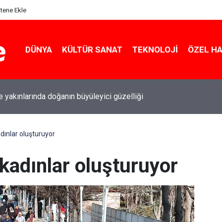
itene Ekle
DÜNYA
KÜLTÜR SANAT
TEKNOLOJI
ÖZEL H
le yakınlarında doğanın büyüleyici güzelliği
dınlar oluşturuyor
kadınlar oluşturuyor