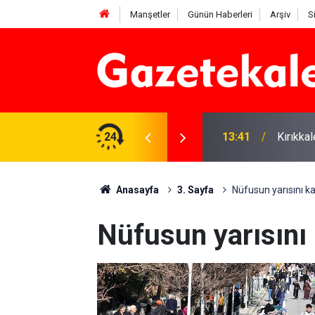
Manşetler
Günün Haberleri
Arşiv
S
 Deniz Çavdar başkan seçildi
24
13:41
Kırıkka
Anasayfa
3. Sayfa
Nüfusun yarısını ka
Nüfusun yarısını 