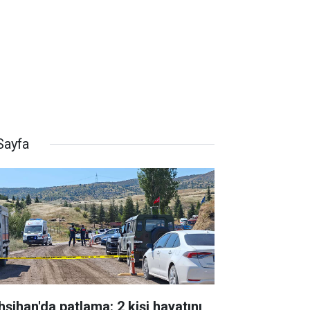
Sayfa
hşihan'da patlama: 2 kişi hayatını