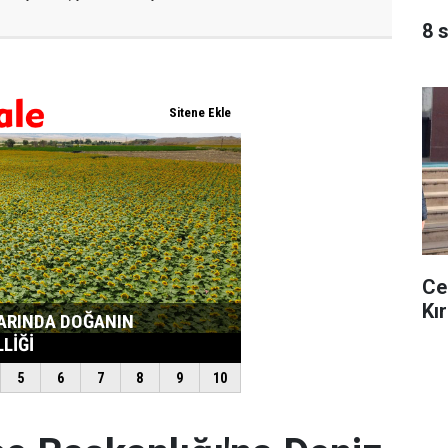
8 
Ce
Kır