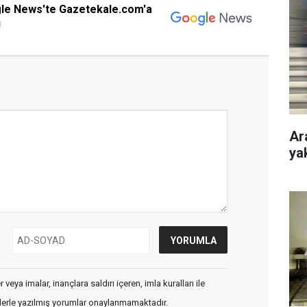
gle News'te Gazetekale.com'a
!
Ar
ya
veya imalar, inançlara saldırı içeren, imla kuralları ile
flerle yazılmış yorumlar onaylanmamaktadır.