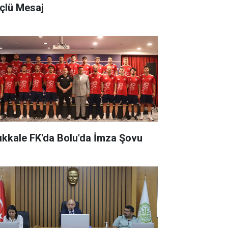
çlü Mesaj
rıkkale FK'da Bolu'da İmza Şovu