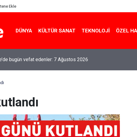
itene Ekle
DÜNYA
KÜLTÜR SANAT
TEKNOLOJI
ÖZEL H
le’de bugün vefat edenler: 7 Ağustos 2026
dı
utlandı