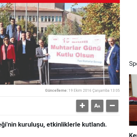
Sp
Güncelleme:
19 Ekim 2016 Çarşamba 13:05
i'nin kuruluşu, etkinliklerle kutlandı.
Ke