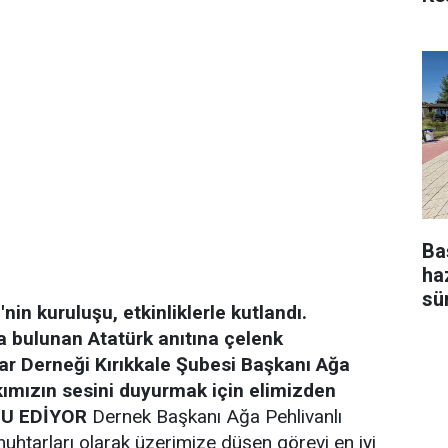
Ba
ha
sü
in kuruluşu, etkinliklerle kutlandı.
bulunan Atatürk anıtına çelenk
r Derneği Kırıkkale Şubesi Başkanı Ağa
kımızın sesini duyurmak için elimizden
LU EDİYOR
Dernek Başkanı Ağa Pehlivanlı
htarları olarak üzerimize düşen görevi en iyi