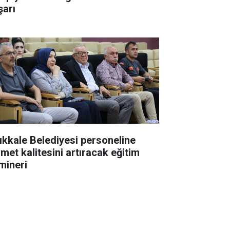
şarı
rıkkale Belediyesi personeline
zmet kalitesini artıracak eğitim
mineri