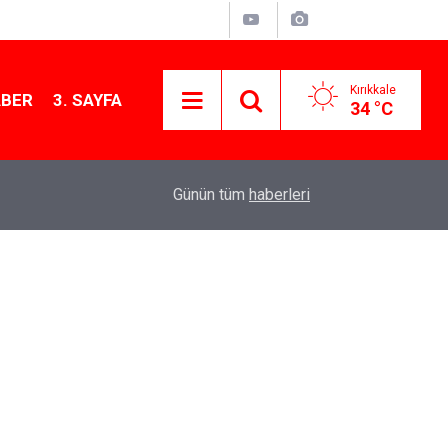
Kırıkkale
ABER
3. SAYFA
34 °C
11:21
MKE’nin Yerli Savunma Teknolojileri Dünya Sah
Günün tüm
haberleri