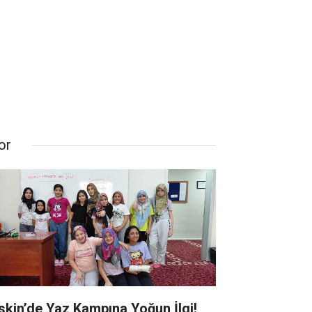
or
skin’de Yaz Kampına Yoğun İlgi!