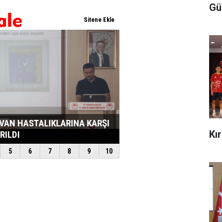
Gü
Kı