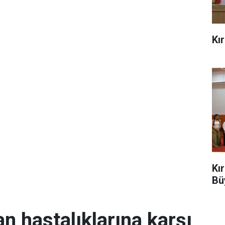
Kı
Kı
Bü
an hastalıklarına karşı