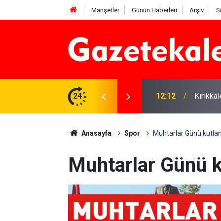
Manşetler
Günün Haberleri
Arşiv
S
 karşı denetimler artırıldı
24
12:12
Kırıkka
Anasayfa
Spor
Muhtarlar Günü kutlan
Muhtarlar Günü k