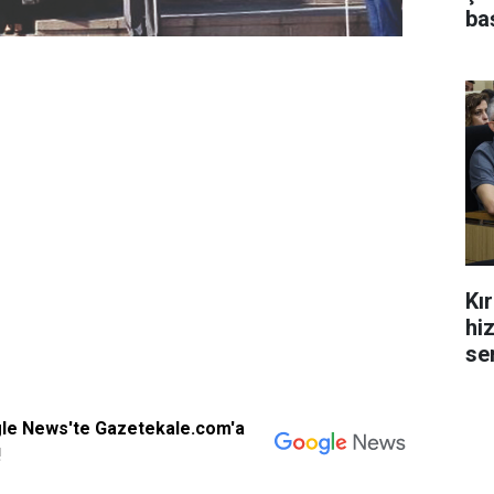
ba
Kı
hi
se
gle News'te Gazetekale.com'a
!