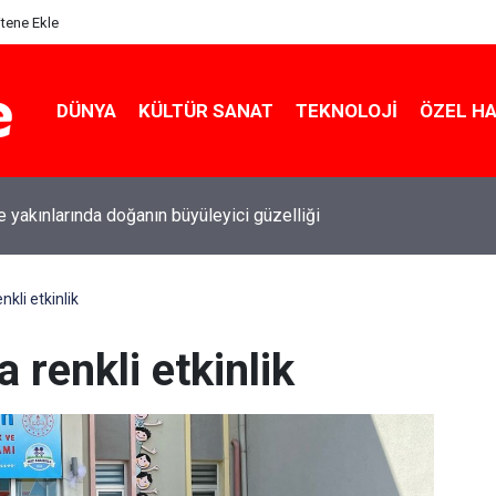
itene Ekle
DÜNYA
KÜLTÜR SANAT
TEKNOLOJI
ÖZEL H
le yakınlarında doğanın büyüleyici güzelliği
li etkinlik
renkli etkinlik