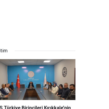
itim
 Türkiye Birincileri Kırıkkale’nin