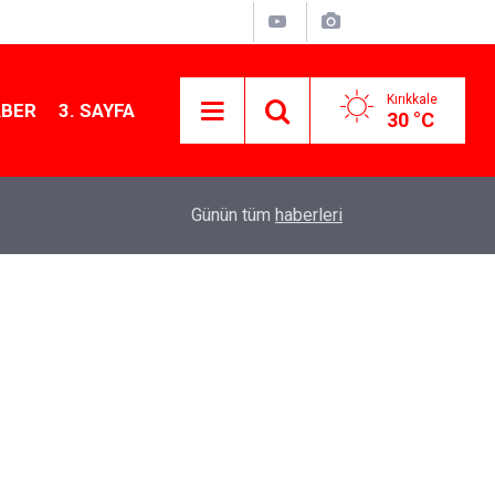
Kırıkkale
ABER
3. SAYFA
30 °C
12:26
Kırıkkale Çalılıöz Mahallesi'nde altyapı çalışma
Günün tüm
haberleri