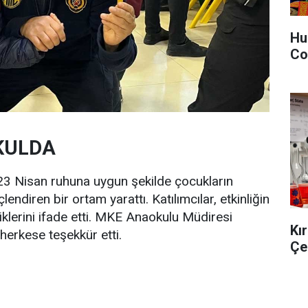
Hu
Co
KULDA
23 Nisan ruhuna uygun şekilde çocukların
lendiren bir ortam yarattı. Katılımcılar, etkinliğin
iklerini ifade etti. MKE Anaokulu Müdiresi
Kı
herkese teşekkür etti.
Çe