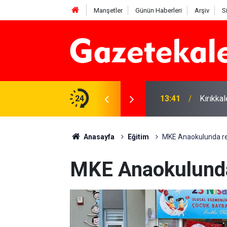
Manşetler
Günün Haberleri
Arşiv
S
 Deniz Çavdar başkan seçildi
24
13:41
Kırıkka
Anasayfa
Eğitim
MKE Anaokulunda renk
MKE Anaokulunda 