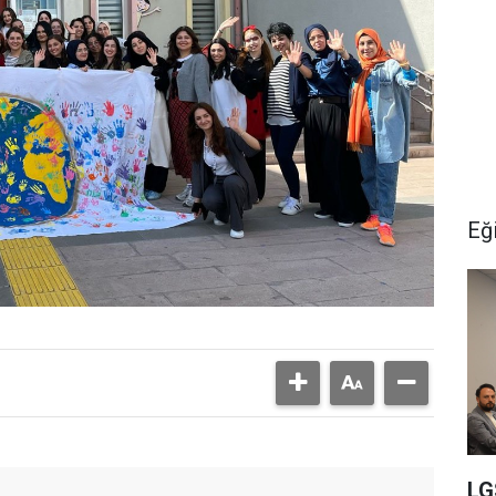
Eğ
LGS