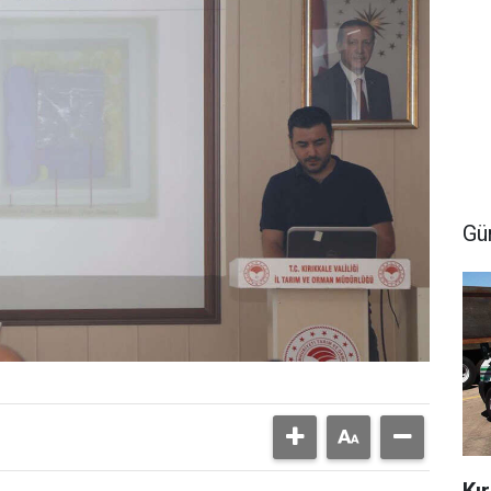
Gü
Kı