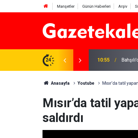
Manşetler
Günün Haberleri
Arşiv
S
llesi’nde vatandaşların taleplerini yerinde
24
10:55
Bahşılı'
Anasayfa
Youtube
Mısır’da tatil yapan
Mısır’da tatil yap
saldırdı