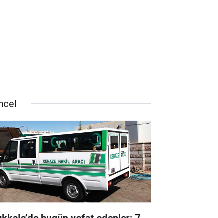
ncel
rıkkale’de bugün vefat edenler: 7