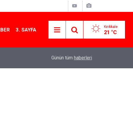
Kırıkkale
ABER
3. SAYFA
21 °C
10:44
YENİ Parti Kırıkkale Teşkilatı Balışeyh’te çiftçile
Günün tüm
haberleri