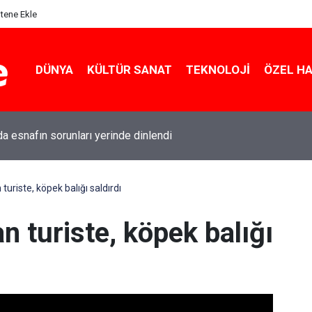
itene Ekle
DÜNYA
KÜLTÜR SANAT
TEKNOLOJI
ÖZEL H
da esnafın sorunları yerinde dinlendi
 turiste, köpek balığı saldırdı
an turiste, köpek balığı