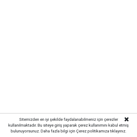
Etiketler :
Sitemizden en iyi şekilde faydalanabilmeniz için çerezler
Makine ve Kimya Endüstrisi haberleri
kullanılmaktadır. Bu siteye giriş yaparak çerez kullanımını kabul etmiş
bulunuyorsunuz. Daha fazla bilgi için
Çerez politikamıza
tıklayınız.