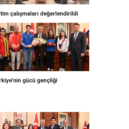
itim çalışmaları değerlendirildi
rkiye’nin gücü gençliği