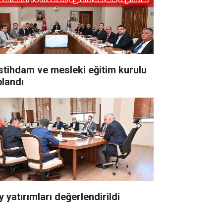
 İstihdam ve mesleki eğitim kurulu
plandı
 yatırımları değerlendirildi