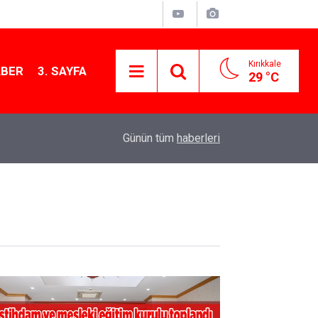
Kırıkkale
ABER
3. SAYFA
29 °C
13:07
Kırıkkale’de hayvan hastalıklarına karşı denetimler
Günün tüm
haberleri