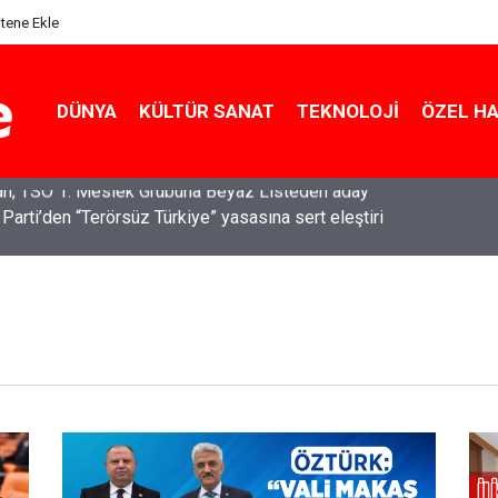
itene Ekle
DÜNYA
KÜLTÜR SANAT
TEKNOLOJI
ÖZEL H
 Parti’den “Terörsüz Türkiye” yasasına sert eleştiri