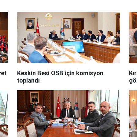
yet
Keskin Besi OSB için komisyon
Kır
toplandı
gö