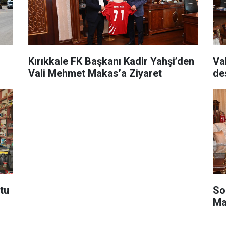
Kırıkkale FK Başkanı Kadir Yahşi’den
Va
Vali Mehmet Makas’a Ziyaret
de
tu
So
Ma