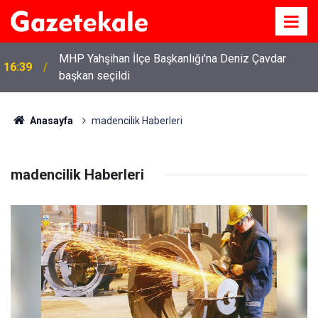
MHP Yahşihan İlçe Başkanlığı'na Deniz Çavdar
16:39
başkan seçildi
13:41
Kırıkkale yakınlarında doğanın büyüleyici güzelliği
Anasayfa
madencilik Haberleri
madencilik Haberleri