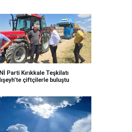
İ Parti Kırıkkale Teşkilatı
ışeyh’te çiftçilerle buluştu