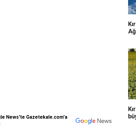
Kı
Ağ
Kı
büy
gle News'te Gazetekale.com'a
!