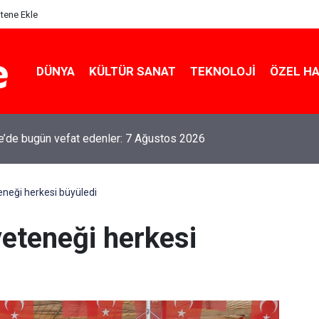
itene Ekle
DÜNYA
KÜLTÜR SANAT
TEKNOLOJI
ÖZEL H
le’de bugün vefat edenler: 7 Ağustos 2026
teneği herkesi büyüledi
 yeteneği herkesi