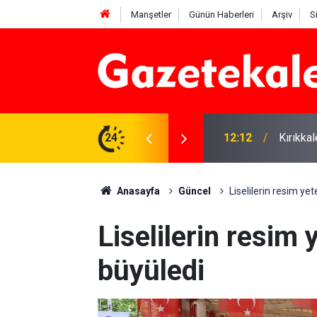
Manşetler
Günün Haberleri
Arşiv
S
 karşı denetimler artırıldı
24
12:12
Kırıkka
Anasayfa
Güncel
Liselilerin resim ye
Liselilerin resim
büyüledi