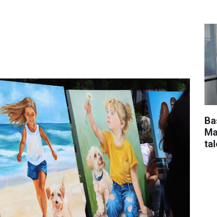
Ba
Ma
tal