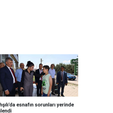
hşılı'da esnafın sorunları yerinde
nlendi