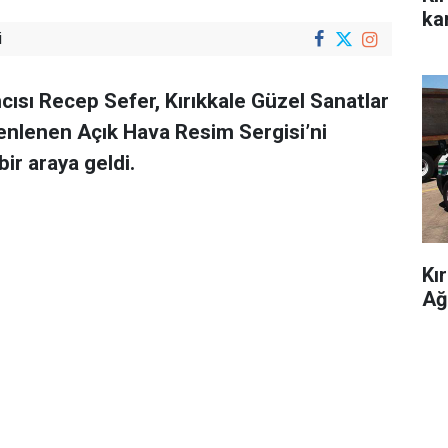
kar
i
cısı Recep Sefer, Kırıkkale Güzel Sanatlar
zenlenen Açık Hava Resim Sergisi’ni
ir araya geldi.
Kı
Ağ