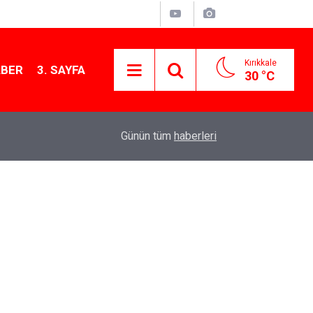
Kırıkkale
ABER
3. SAYFA
30 °C
11:21
MKE’nin Yerli Savunma Teknolojileri Dünya Sah
Günün tüm
haberleri