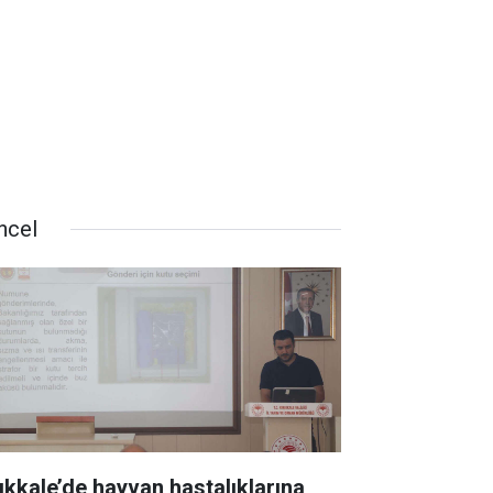
ncel
rıkkale’de hayvan hastalıklarına