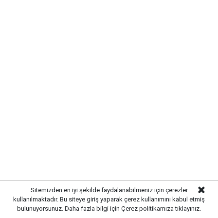
Gazetekale.com
Haber Merkezi
Kırıkkale’de hayvan sağlığını tehdit eden hastalıklara
karşı önlemler artırıldı. Tarım ve hayvancılık
alanında güvenliği sağlamak amacıyla ekipler
tarafından denetim ve kontrol çalışmaları
yoğunlaştırıldı.
Sitemizden en iyi şekilde faydalanabilmeniz için çerezler
kullanılmaktadır. Bu siteye giriş yaparak çerez kullanımını kabul etmiş
bulunuyorsunuz. Daha fazla bilgi için
Çerez politikamıza
tıklayınız.