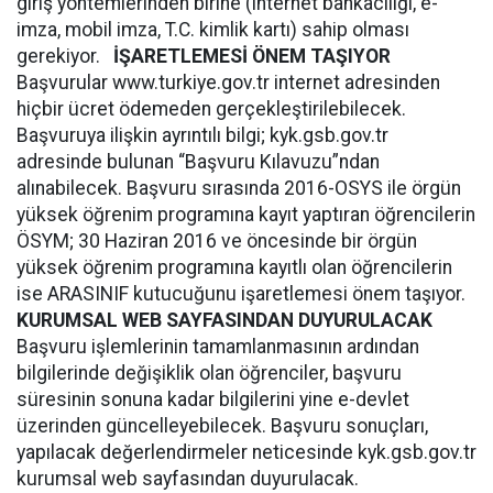
giriş yöntemlerinden birine (internet bankacılığı, e-
imza, mobil imza, T.C. kimlik kartı) sahip olması
gerekiyor.
İŞARETLEMESİ ÖNEM TAŞIYOR
Başvurular www.turkiye.gov.tr internet adresinden
hiçbir ücret ödemeden gerçekleştirilebilecek.
Başvuruya ilişkin ayrıntılı bilgi; kyk.gsb.gov.tr
adresinde bulunan “Başvuru Kılavuzu”ndan
alınabilecek. Başvuru sırasında 2016-OSYS ile örgün
yüksek öğrenim programına kayıt yaptıran öğrencilerin
ÖSYM; 30 Haziran 2016 ve öncesinde bir örgün
yüksek öğrenim programına kayıtlı olan öğrencilerin
ise ARASINIF kutucuğunu işaretlemesi önem taşıyor.
KURUMSAL WEB SAYFASINDAN DUYURULACAK
Başvuru işlemlerinin tamamlanmasının ardından
bilgilerinde değişiklik olan öğrenciler, başvuru
süresinin sonuna kadar bilgilerini yine e-devlet
üzerinden güncelleyebilecek. Başvuru sonuçları,
yapılacak değerlendirmeler neticesinde kyk.gsb.gov.tr
kurumsal web sayfasından duyurulacak.