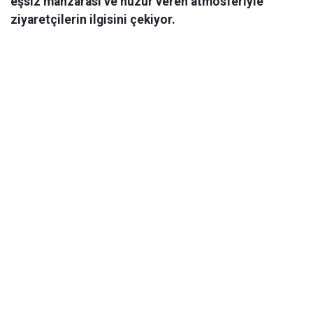
eşsiz manzarası ve huzur veren atmosferiyle
ziyaretçilerin ilgisini çekiyor.