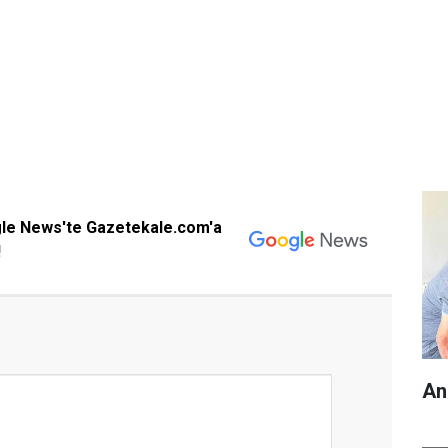
gle News'te Gazetekale.com'a
!
An