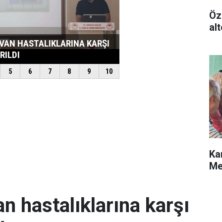
Öz
alt
Ka
Me
an hastalıklarına karşı