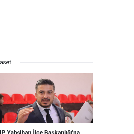
yaset
P Yahşihan İlçe Başkanlığı'na