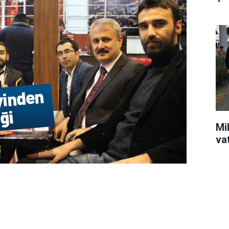
Mil
va