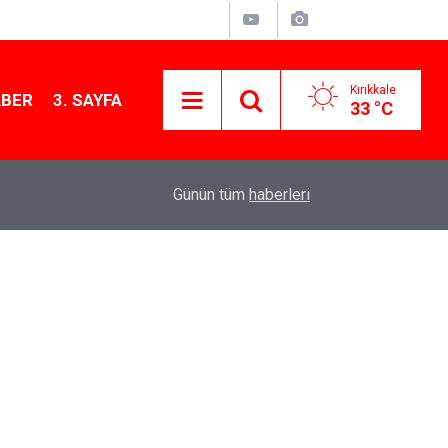
Kırıkkale
ABER
3. SAYFA
33 °C
11:21
MKE’nin Yerli Savunma Teknolojileri Dünya Sah
Günün tüm
haberleri