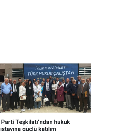
İ Parti Teşkilatı’ndan hukuk
lıştayına güçlü katılım