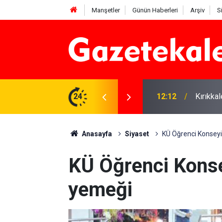
Manşetler
Günün Haberleri
Arşiv
S
 karşı denetimler artırıldı
24
12:12
Kırıkka
Anasayfa
Siyaset
KÜ Öğrenci Konsey
KÜ Öğrenci Kons
yemeği