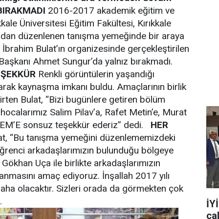
BIRAKMADI
2016-2017 akademik eğitim ve
ıkkale Üniversitesi Eğitim Fakültesi, Kırıkkale
ından düzenlenen tanışma yemeğinde bir araya
İbrahim Bulat’ın organizesinde gerçekleştirilen
ye Başkanı Ahmet Sungur’da yalnız bırakmadı.
EŞEKKÜR
Renkli görüntülerin yaşandığı
nışarak kaynaşma imkanı buldu. Amaçlarının birlik
rten Bulat, “Bizi bugünlere getiren bölüm
hocalarımız Salim Pilav’a, Rafet Metin’e, Murat
EM’E sonsuz teşekkür ederiz” dedi.
HER
t, “Bu tanışma yemeğini düzenlememizdeki
öğrenci arkadaşlarımızın bulunduğu bölgeye
Gökhan Uça ile birlikte arkadaşlarımızın
rlanmasını amaç ediyoruz. İnşallah 2017 yılı
daha olacaktır. Sizleri orada da görmekten çok
.
İY
ça