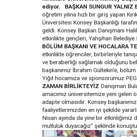
ediyor.
BAŞKAN SUNGUR YALNIZ 
öğretim yılına hızlı bir giriş yapan Kır
Üniversitesi Konsey Başkanlığı taraf
geldi. Konsey Başkan Danışmanı Halil 
etkinlikte gençleri, Yahşihan Beledi
BÖLÜM BAŞKANI VE HOCALARA T
etkinlikte öğrenciler, birbirleriyle ta
ve beraberliği sağlamak olduğunu beli
başkanımız İbrahim Gültekin’e, bölüm 
Yiğit hocamıza ve sponsorumuz PEG
ZAMAN BİRLİKTEYİZ
Danışman Bula
amacımız üniversitemize yeni gelen 
adapte olmasıdır. Konsey başkanımız 
faaliyetlerimizden en iyi şekilde yara
Nisan ayında da yine bir etkinliğimiz 
mutluluk duyacağız” şeklinde konuştu