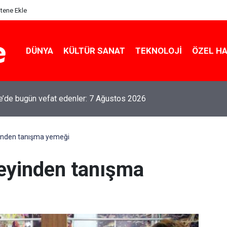
itene Ekle
DÜNYA
KÜLTÜR SANAT
TEKNOLOJI
ÖZEL H
le’de bugün vefat edenler: 7 Ağustos 2026
inden tanışma yemeği
eyinden tanışma