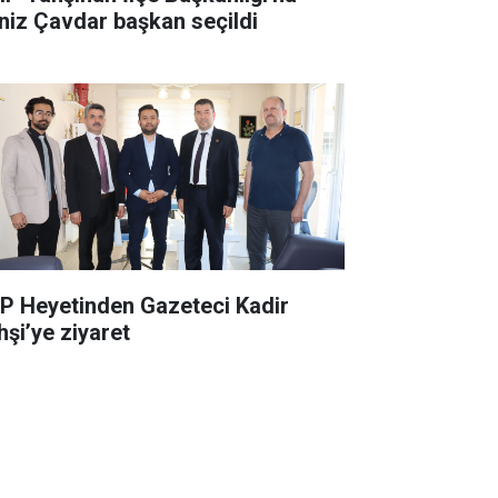
niz Çavdar başkan seçildi
P Heyetinden Gazeteci Kadir
hşi’ye ziyaret