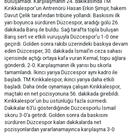
buluşamadı. Karşılaşmanın 24. dakikasında TM
Kırıkkalespor'un Antrenörü Hasan Erkin Şimşir, hakem
Davut Çelik tarafından tribüne yollandı. Baskısını ilk
yarı boyunca sürdüren Düzcespor, aradığı golü 26.
dakikada Barış ile buldu. Sağ tarafta topla buluşan
Barış sert ve etkili vuruşuyla Düzcespor’u 1-0 öne
geçirdi. Golden sonra rakibi üzerindeki baskıya devam
eden Düzcesper, 30. dakikada İsmail’in ceza sahası
içerisinde açtığı ortaya kafa vuran Kemal, topu ağlara
gönderdi. 2-0. Karşılaşmanın ilk yarısı bu skorla
tamamlandı. İkinci yarıya Düzcespor aynı kadro ile
başladı. TM Kırıkkalespor, ikinci yarıya daha etkili
başladı. Daha önde oynamaya çalışan Kırıkkalespor,
maçtaki en net pozisyonuna 56. dakikada girebildi.
Kırıkkalespor'un bu üstünlüğü fazla sürmedi.
Dakikalar 63’ü gösterdiğinde Düzcesporlu İsmail
skoru 3-0’a getirdi. Golden sonra da baskısını
sürdüren Düzcespor kalan dakikalarda net
pozisyonlardan yararlanamayınca karşılaşma 3-0