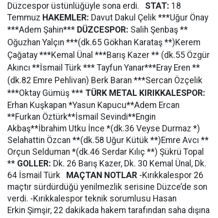
Düzcespor üstünlüğüyle sona erdi.
STAT:
18
Temmuz
HAKEMLER:
Davut Dakul Çelik ***Uğur Önay
***Adem Şahin***
DÜZCESPOR:
Salih Şenbaş **
Oğuzhan Yalçın ***(dk.65 Gökhan Karataş **)Kerem
Çağatay ***Kemal Ünal ***Barış Kazer ** (dk.55 Özgür
Akıncı **İsmail Türk *** Tayfun Yanar***Eray Eren **
(dk.82 Emre Pehlivan) Berk Baran ***Sercan Özçelik
***Oktay Gümüş ***
TÜRK METAL KIRIKKALESPOR:
Erhan Kuşkapan *Yasun Kapucu**Adem Ercan
**Furkan Öztürk**İsmail Sevindi**Engin
Akbaş**İbrahim Utku İnce *(dk.36 Veyse Durmaz *)
Selahattin Özcan **(dk.58 Uğur Kütük **)Emre Avcı **
Orçun Selduman *(dk.46 Serdar Kılıç **) Şükrü Topal
**
GOLLER:
Dk. 26 Barış Kazer, Dk. 30 Kemal Ünal, Dk.
64 İsmail Türk
MAÇTAN NOTLAR
-Kırıkkalespor 26
maçtır sürdürdüğü yenilmezlik serisine Düzce’de son
verdi. -Kırıkkalespor teknik sorumlusu Hasan
Erkin Şimşir, 22 dakikada hakem tarafından saha dışına