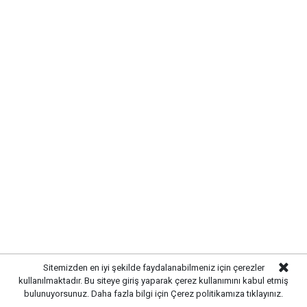
Kırıkkale Çalılıöz Mahallesi'nde
altyapı çalışmaları tamamlandı
Sitemizden en iyi şekilde faydalanabilmeniz için çerezler
kullanılmaktadır. Bu siteye giriş yaparak çerez kullanımını kabul etmiş
bulunuyorsunuz. Daha fazla bilgi için
Çerez politikamıza
tıklayınız.