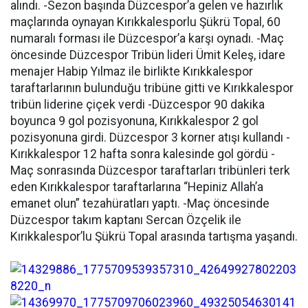
alındı. -Sezon başında Düzcespor’a gelen ve hazırlık
maçlarında oynayan Kırıkkalesporlu Şükrü Topal, 60
numaralı forması ile Düzcespor’a karşı oynadı. -Maç
öncesinde Düzcespor Tribün lideri Ümit Keleş, idare
menajer Habip Yılmaz ile birlikte Kırıkkalespor
taraftarlarının bulunduğu tribüne gitti ve Kırıkkalespor
tribün liderine çiçek verdi -Düzcespor 90 dakika
boyunca 9 gol pozisyonuna, Kırıkkalespor 2 gol
pozisyonuna girdi. Düzcespor 3 korner atışı kullandı -
Kırıkkalespor 12 hafta sonra kalesinde gol gördü -
Maç sonrasında Düzcespor taraftarları tribünleri terk
eden Kırıkkalespor taraftarlarına “Hepiniz Allah’a
emanet olun” tezahüratları yaptı. -Maç öncesinde
Düzcespor takım kaptanı Sercan Özçelik ile
Kırıkkalespor’lu Şükrü Topal arasında tartışma yaşandı.