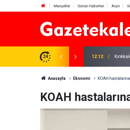
Manşetler
Günün Haberleri
Arşiv
S
 karşı denetimler artırıldı
24
12:12
Kırıkka
Anasayfa
Ekonomi
KOAH hastalarına 
KOAH hastalarına