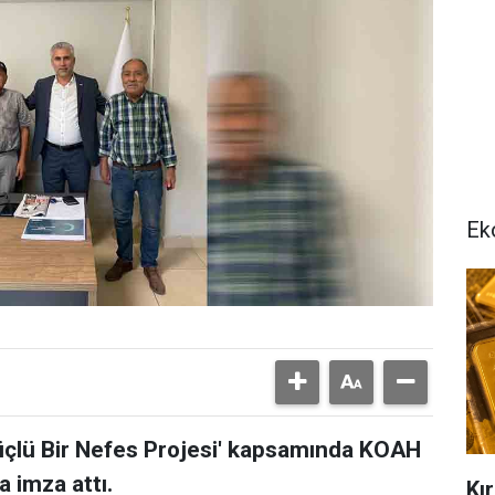
Ek
Güçlü Bir Nefes Projesi' kapsamında KOAH
a imza attı.
Kır