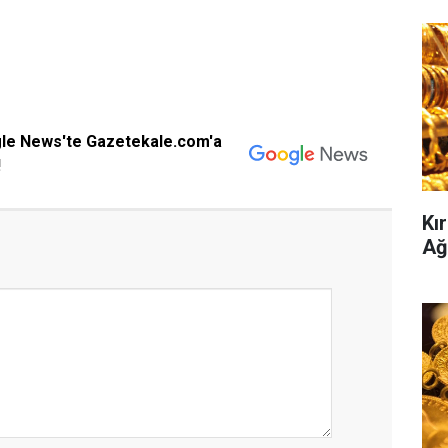
gle News'te Gazetekale.com'a
!
Kır
Ağ