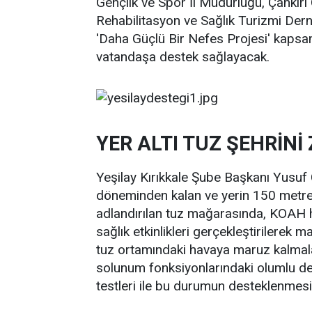
Gençlik ve Spor İl Müdürlüğü, Çankırı
Rehabilitasyon ve Sağlık Turizmi Derneğ
'Daha Güçlü Bir Nefes Projesi' kapsa
vatandaşa destek sağlayacak.
YER ALTI TUZ ŞEHRİNİ
Yeşilay Kırıkkale Şube Başkanı Yusuf Ç
döneminden kalan ve yerin 150 metre a
adlandırılan tuz mağarasında, KOAH has
sağlık etkinlikleri gerçekleştirilerek 
tuz ortamındaki havaya maruz kalmala
solunum fonksiyonlarındaki olumlu değ
testleri ile bu durumun desteklenmes