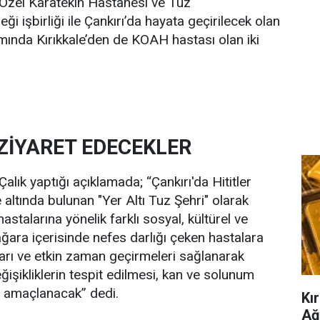
 Özel Karatekin Hastanesi ve Tuz
i işbirliği ile Çankırı’da hayata geçirilecek olan
mında Kırıkkale’den de KOAH hastası olan iki
 ZİYARET EDECEKLER
alık yaptığı açıklamada; “Çankırı'da Hititler
ltında bulunan "Yer Altı Tuz Şehri" olarak
talarına yönelik farklı sosyal, kültürel ve
mağara içerisinde nefes darlığı çeken hastalara
rı ve etkin zaman geçirmeleri sağlanarak
işikliklerin tespit edilmesi, kan ve solunum
i amaçlanacak” dedi.
Kır
Ağ