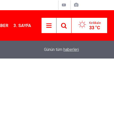
Kırıkkale
ABER
3. SAYFA
33 °C
11:21
MKE’nin Yerli Savunma Teknolojileri Dünya Sah
Günün tüm
haberleri