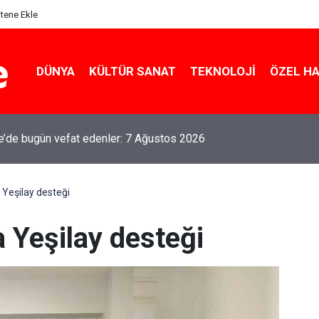
itene Ekle
DÜNYA
KÜLTÜR SANAT
TEKNOLOJI
ÖZEL H
le’de bugün vefat edenler: 7 Ağustos 2026
Yeşilay desteği
 Yeşilay desteği