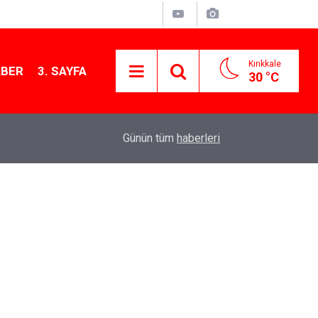
Kırıkkale
ABER
3. SAYFA
30 °C
11:21
MKE’nin Yerli Savunma Teknolojileri Dünya Sah
Günün tüm
haberleri