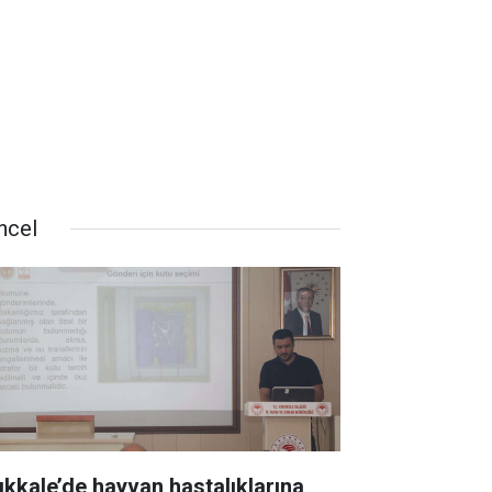
ncel
rıkkale’de hayvan hastalıklarına