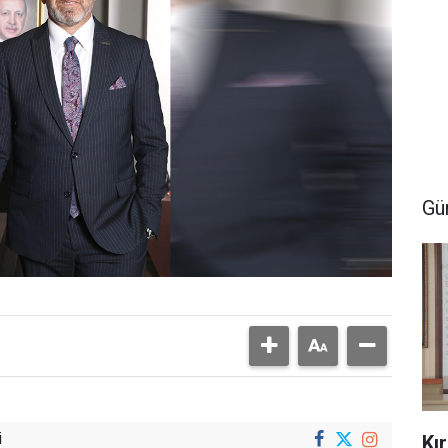
Gü
i
Kı