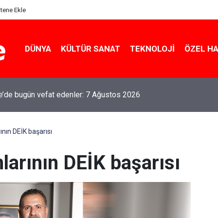
itene Ekle
DÜNYA
KÜLTÜR SANAT
TEKNOLOJI
ÖZEL H
le’de bugün vefat edenler: 7 Ağustos 2026
ının DEİK başarısı
mlarının DEİK başarısı