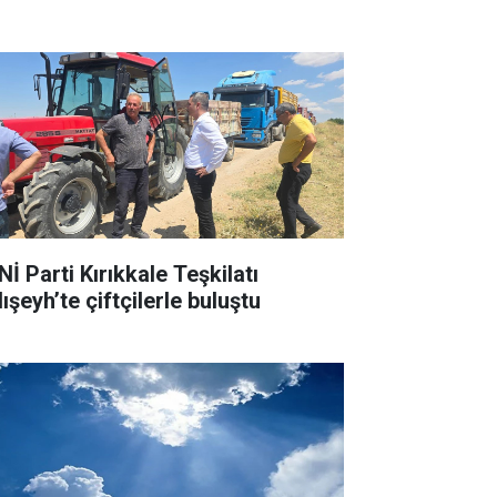
İ Parti Kırıkkale Teşkilatı
ışeyh’te çiftçilerle buluştu