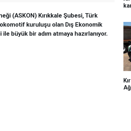
kar
neği (ASKON) Kırıkkale Şubesi, Türk
n lokomotif kuruluşu olan Dış Ekonomik
si ile büyük bir adım atmaya hazırlanıyor.
Kı
Ağ