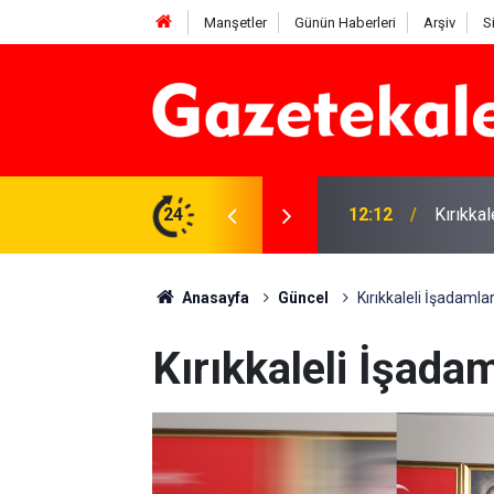
Manşetler
Günün Haberleri
Arşiv
S
 karşı denetimler artırıldı
24
12:12
Kırıkka
Anasayfa
Güncel
Kırıkkaleli İşadamlar
Kırıkkaleli İşada