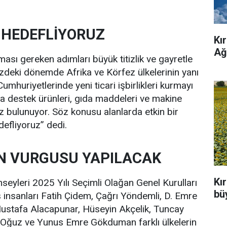
 HEDEFLİYORUZ
Kı
Ağ
ması gereken adımları büyük titizlik ve gayretle
deki dönemde Afrika ve Körfez ülkelerinin yanı
Cumhuriyetlerinde yeni ticari işbirlikleri kurmayı
ma destek ürünleri, gıda maddeleri ve makine
z bulunuyor. Söz konusu alanlarda etkin bir
defliyoruz” dedi.
N VURGUSU YAPILACAK
Kı
seyleri 2025 Yılı Seçimli Olağan Genel Kurulları
büy
insanları Fatih Çidem, Çağrı Yöndemli, D. Emre
 Mustafa Alacapunar, Hüseyin Akçelik, Tuncay
Oğuz ve Yunus Emre Gökduman farklı ülkelerin