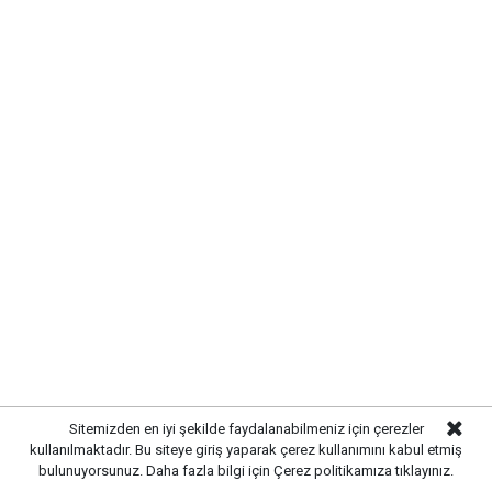
UYARI:
Küfür, hakaret, rencide edici cümleler veya imalar, inançlara saldırı
içeren, imla kuralları ile yazılmamış,
Türkçe karakter kullanılmayan ve büyük harflerle yazılmış yorumlar
onaylanmamaktadır.
Sitemizden en iyi şekilde faydalanabilmeniz için çerezler
kullanılmaktadır. Bu siteye giriş yaparak çerez kullanımını kabul etmiş
bulunuyorsunuz. Daha fazla bilgi için
Çerez politikamıza
tıklayınız.