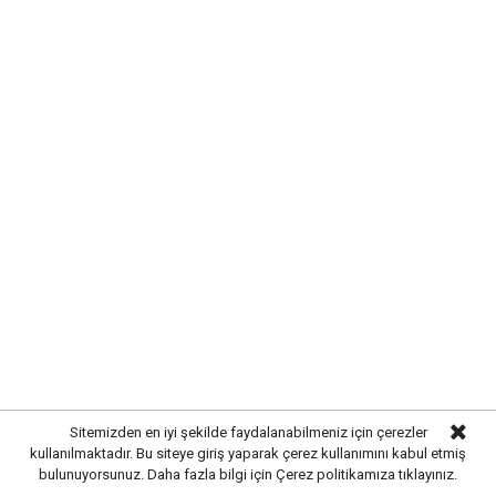
aileleri ve yakınlarına başsağlığı ve sabır diliyoruz.
Sitemizden en iyi şekilde faydalanabilmeniz için çerezler
kullanılmaktadır. Bu siteye giriş yaparak çerez kullanımını kabul etmiş
bulunuyorsunuz. Daha fazla bilgi için
Çerez politikamıza
tıklayınız.