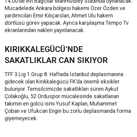
14:00’de evi Bağcılar Mahmutbey Stadında oynanacak.
Mücadelede Ankara bölgesi hakemi Özer Özden ve
yardımcıları Emir Kılıçarslan, Ahmet Ulu hakem
dörtlüsü görev yapacak. Ayrıca karşılaşma Tempo Tv
ekranlarından naklen yayınlanacak.
KIRIKKALEGÜCÜ’NDE
SAKATLIKLAR CAN SIKIYOR
TFF 3.Lig 1.Grup 8. Haftada İstanbul deplasmanına
gidecek olan Kırıkkalegücü FK’da önemli eksikler
bulunyor. Temsilcimizde sakatlıkları süren Aykut
Çolakoğlu, 52 Orduspor mücalesinde sakatlanan
takımın en golcü ismi Yusuf Kaplan, Muhammet
Çoban ve Ufukcan Engin bu zorlu deplasmanda forma
giyemeyecek.