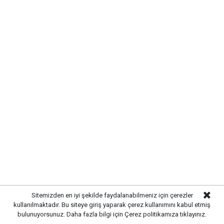
SIRADA YOL VE ÇEVRE
DÜZENLEMESİ VAR
Altyapı çalışmalarının tamamlanmasının ardından
ekipler, üstyapı çalışmalarına hazırlanıyor. Yol
yenileme, kaldırım düzenlemeleri ve çevre düzenleme
çalışmalarıyla birlikte sokağın modern bir görünüme
kavuşturulması planlanıyor.
Sitemizden en iyi şekilde faydalanabilmeniz için çerezler
kullanılmaktadır. Bu siteye giriş yaparak çerez kullanımını kabul etmiş
bulunuyorsunuz. Daha fazla bilgi için
Çerez politikamıza
tıklayınız.